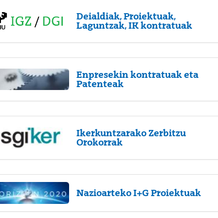
Deialdiak, Proiektuak,
Laguntzak, IK kontratuak
Enpresekin kontratuak eta
Patenteak
Ikerkuntzarako Zerbitzu
Orokorrak
Nazioarteko I+G Proiektuak