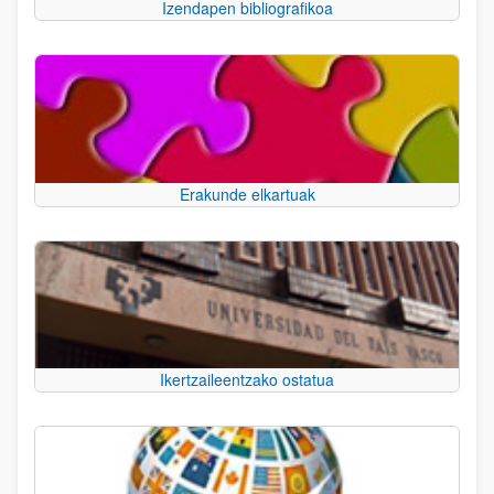
Izendapen bibliografikoa
Erakunde elkartuak
Ikertzaileentzako ostatua