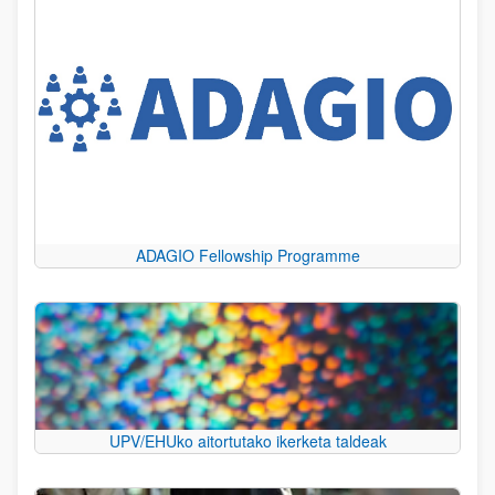
ADAGIO Fellowship Programme
UPV/EHUko aitortutako ikerketa taldeak