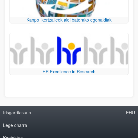
Kanpo Ikertzaileek aldi baterako egonaldiak
HR Excellence in Research
Irisgarritasuna
EHU
Lege oharra
Kontaktua