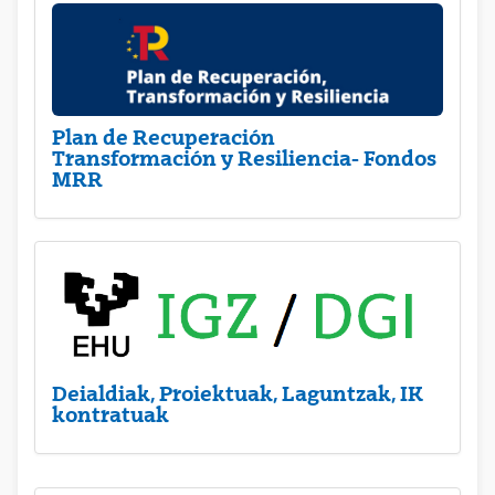
Plan de Recuperación
Transformación y Resiliencia- Fondos
MRR
Deialdiak, Proiektuak, Laguntzak, IK
kontratuak