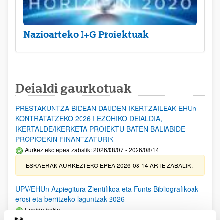
Nazioarteko I+G Proiektuak
Deialdi gaurkotuak
PRESTAKUNTZA BIDEAN DAUDEN IKERTZAILEAK EHUn
KONTRATATZEKO 2026 I EZOHIKO DEIALDIA,
IKERTALDE/IKERKETA PROIEKTU BATEN BALIABIDE
PROPIOEKIN FINANTZATURIK
Aurkezteko epea zabalik: 2026/08/07 - 2026/08/14
ESKAERAK AURKEZTEKO EPEA 2026-08-14 ARTE ZABALIK.
UPV/EHUn Azpiegitura Zientifikoa eta Funts Bibliografikoak
erosi eta berritzeko laguntzak 2026
Izapide irekia