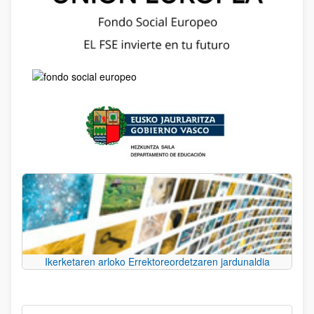
Ikerketaren arloko Errektoreordetzaren jardunaldia