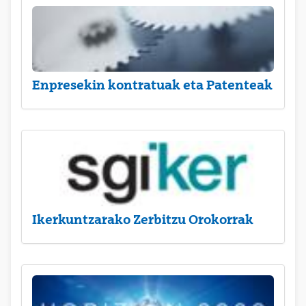
Enpresekin kontratuak eta Patenteak
Ikerkuntzarako Zerbitzu Orokorrak