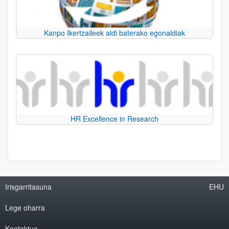
Kanpo Ikertzaileek aldi baterako egonaldiak
HR Excellence in Research
Irisgarritasuna
EHU
Lege oharra
Kontaktua