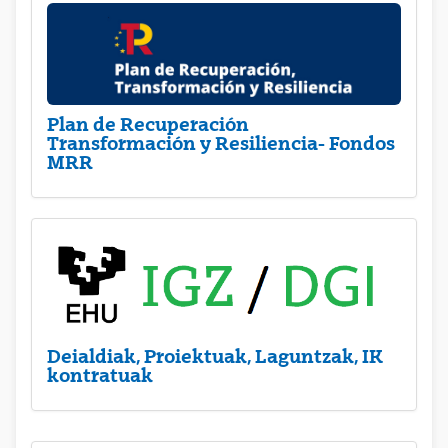
Plan de Recuperación
Transformación y Resiliencia- Fondos
MRR
Deialdiak, Proiektuak, Laguntzak, IK
kontratuak