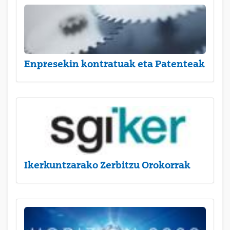
Enpresekin kontratuak eta Patenteak
Ikerkuntzarako Zerbitzu Orokorrak