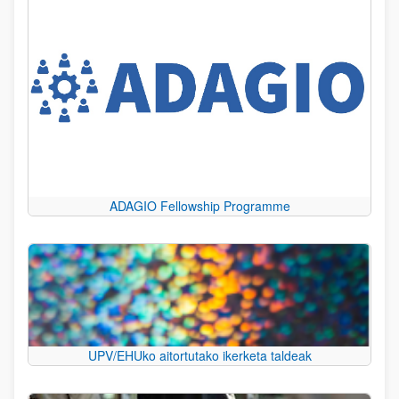
ADAGIO Fellowship Programme
UPV/EHUko aitortutako ikerketa taldeak