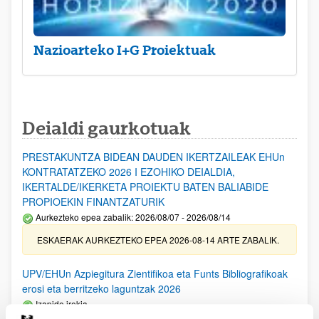
Nazioarteko I+G Proiektuak
Deialdi gaurkotuak
PRESTAKUNTZA BIDEAN DAUDEN IKERTZAILEAK EHUn
KONTRATATZEKO 2026 I EZOHIKO DEIALDIA,
IKERTALDE/IKERKETA PROIEKTU BATEN BALIABIDE
PROPIOEKIN FINANTZATURIK
Aurkezteko epea zabalik: 2026/08/07 - 2026/08/14
ESKAERAK AURKEZTEKO EPEA 2026-08-14 ARTE ZABALIK.
UPV/EHUn Azpiegitura Zientifikoa eta Funts Bibliografikoak
erosi eta berritzeko laguntzak 2026
Izapide irekia