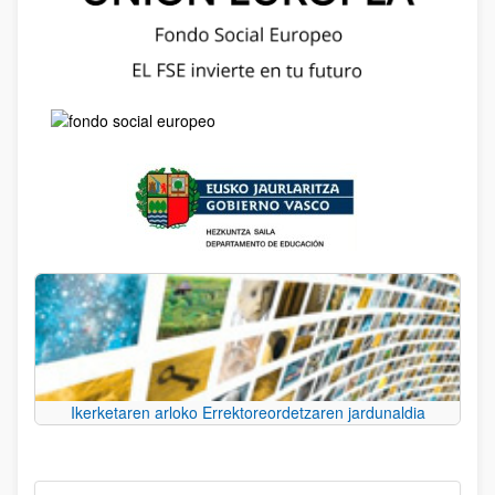
Ikerketaren arloko Errektoreordetzaren jardunaldia