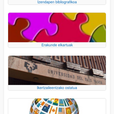
Izendapen bibliografikoa
Erakunde elkartuak
Ikertzaileentzako ostatua