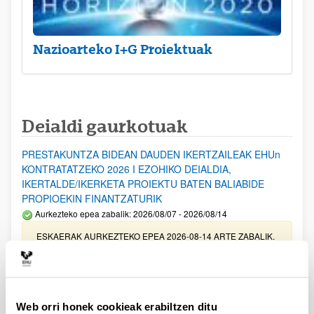
Nazioarteko I+G Proiektuak
Deialdi gaurkotuak
PRESTAKUNTZA BIDEAN DAUDEN IKERTZAILEAK EHUn
KONTRATATZEKO 2026 I EZOHIKO DEIALDIA,
IKERTALDE/IKERKETA PROIEKTU BATEN BALIABIDE
PROPIOEKIN FINANTZATURIK
Aurkezteko epea zabalik: 2026/08/07 - 2026/08/14
ESKAERAK AURKEZTEKO EPEA 2026-08-14 ARTE ZABALIK.
UPV/EHUn Azpiegitura Zientifikoa eta Funts Bibliografikoak
erosi eta berritzeko laguntzak 2026
Izapide irekia
Web orri honek cookieak erabiltzen ditu