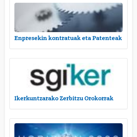
Enpresekin kontratuak eta Patenteak
Ikerkuntzarako Zerbitzu Orokorrak