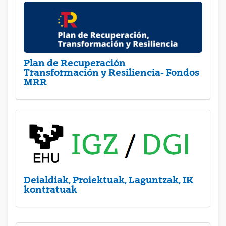
Plan de Recuperación
Transformación y Resiliencia- Fondos
MRR
Deialdiak, Proiektuak, Laguntzak, IK
kontratuak