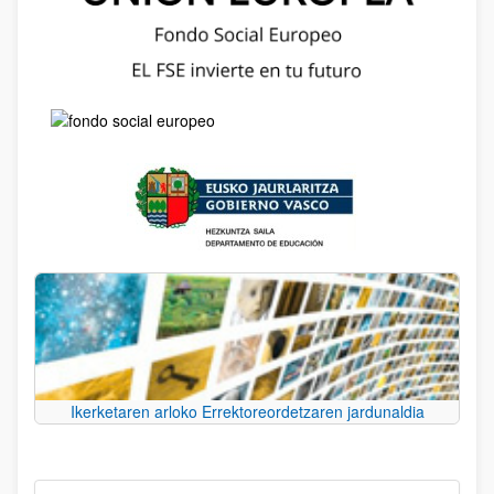
Ikerketaren arloko Errektoreordetzaren jardunaldia