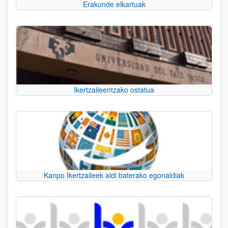
Erakunde elkartuak
Ikertzaileentzako ostatua
Kanpo Ikertzaileek aldi baterako egonaldiak