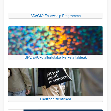
ADAGIO Fellowship Programme
UPV/EHUko aitortutako ikerketa taldeak
Ekoizpen zientifikoa