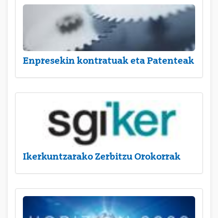
Enpresekin kontratuak eta Patenteak
Ikerkuntzarako Zerbitzu Orokorrak