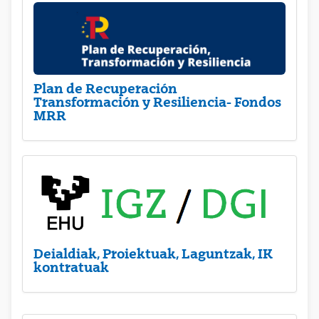
Plan de Recuperación
Transformación y Resiliencia- Fondos
MRR
Deialdiak, Proiektuak, Laguntzak, IK
kontratuak