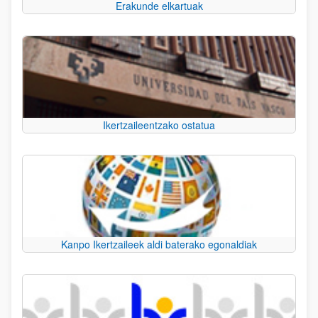
Erakunde elkartuak
Ikertzaileentzako ostatua
Kanpo Ikertzaileek aldi baterako egonaldiak