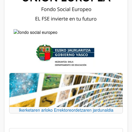
Ikerketaren arloko Errektoreordetzaren jardunaldia