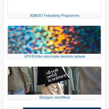
ADAGIO Fellowship Programme
UPV/EHUko aitortutako ikerketa taldeak
Ekoizpen zientifikoa