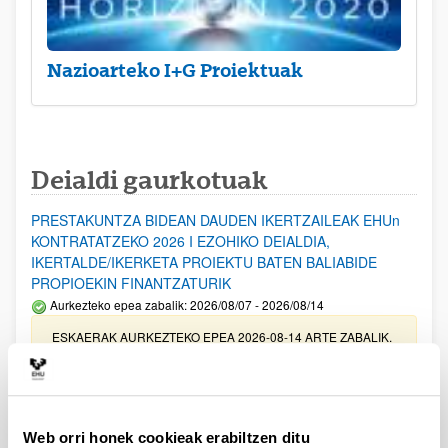
Nazioarteko I+G Proiektuak
Deialdi gaurkotuak
PRESTAKUNTZA BIDEAN DAUDEN IKERTZAILEAK EHUn
KONTRATATZEKO 2026 I EZOHIKO DEIALDIA,
IKERTALDE/IKERKETA PROIEKTU BATEN BALIABIDE
PROPIOEKIN FINANTZATURIK
Aurkezteko epea zabalik: 2026/08/07 - 2026/08/14
ESKAERAK AURKEZTEKO EPEA 2026-08-14 ARTE ZABALIK.
UPV/EHUn Azpiegitura Zientifikoa eta Funts Bibliografikoak
erosi eta berritzeko laguntzak 2026
Izapide irekia
Web orri honek cookieak erabiltzen ditu