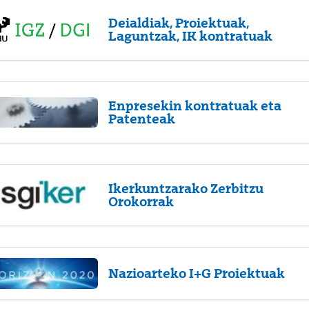
Deialdiak, Proiektuak,
Laguntzak, IK kontratuak
Enpresekin kontratuak eta
Patenteak
Ikerkuntzarako Zerbitzu
Orokorrak
Nazioarteko I+G Proiektuak