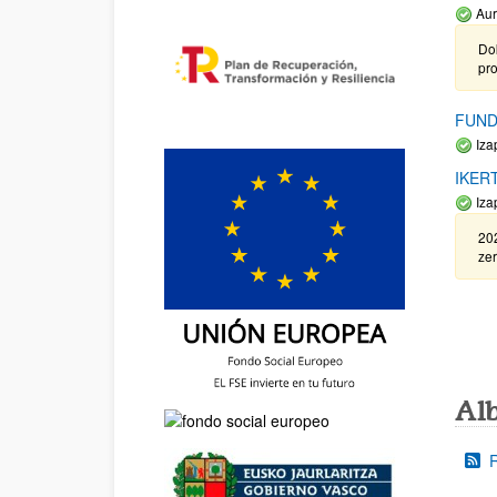
Aur
Do
pr
FUND
Iza
IKER
Iza
20
zer
Al