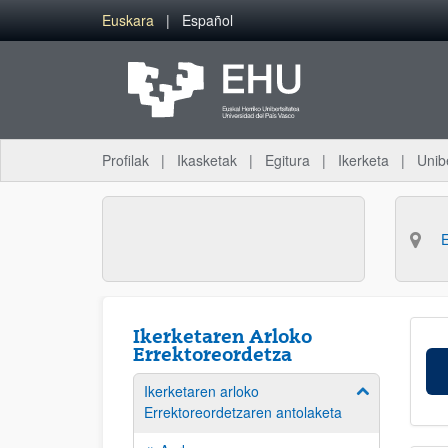
Eduki nagusira joan
Euskara
Español
Profilak
Ikasketak
Egitura
Ikerketa
Unib
Ikerketaren Arloko
Errektoreordetza
Ikerketaren arloko
Erakutsi/izkut
Errektoreordetzaren antolaketa