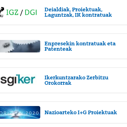
Deialdiak, Proiektuak,
Laguntzak, IK kontratuak
Enpresekin kontratuak eta
Patenteak
Ikerkuntzarako Zerbitzu
Orokorrak
Nazioarteko I+G Proiektuak