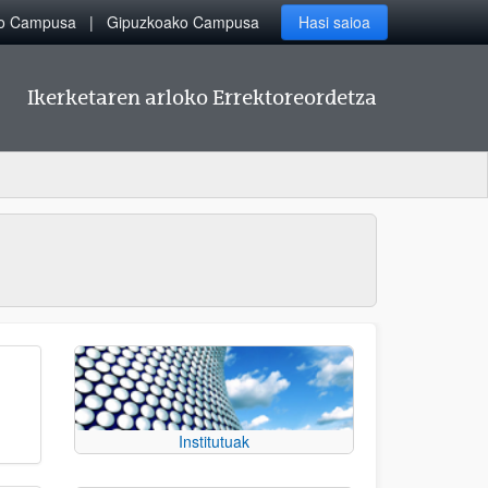
ko Campusa
Gipuzkoako Campusa
Hasi saioa
Ikerketaren arloko Errektoreordetza
Institutuak