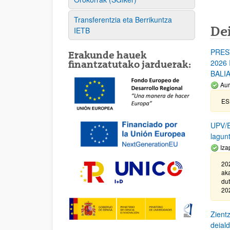
Transferentzia eta Berrikuntza
De
IETB
PRES
Erakunde hauek
2026
finantzatutako jarduerak:
BALI
Aur
ES
UPV/EH
lagun
Iza
20
aka
du
202
Zientz
deial