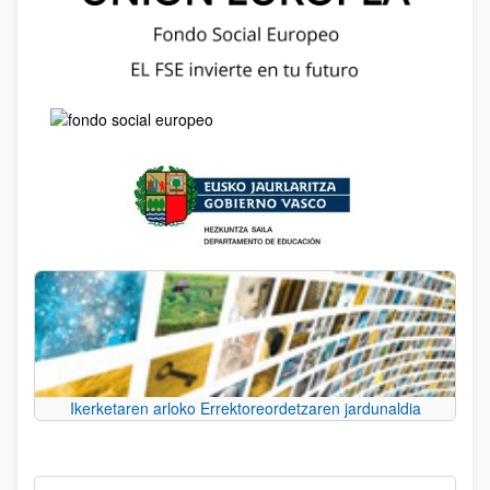
Ikerketaren arloko Errektoreordetzaren jardunaldia