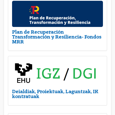
Plan de Recuperación
Transformación y Resiliencia- Fondos
MRR
Deialdiak, Proiektuak, Laguntzak, IK
kontratuak