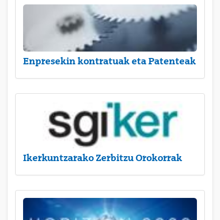
Enpresekin kontratuak eta Patenteak
Ikerkuntzarako Zerbitzu Orokorrak