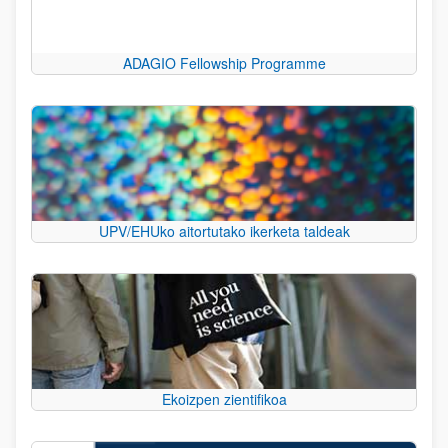
ADAGIO Fellowship Programme
UPV/EHUko aitortutako ikerketa taldeak
Ekoizpen zientifikoa