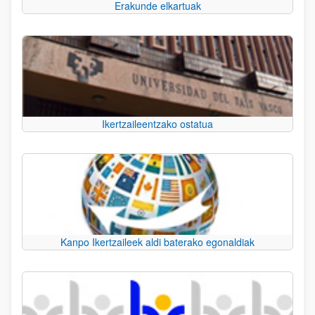
Erakunde elkartuak
Ikertzaileentzako ostatua
Kanpo Ikertzaileek aldi baterako egonaldiak