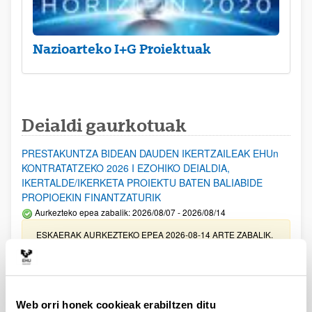
Nazioarteko I+G Proiektuak
Deialdi gaurkotuak
PRESTAKUNTZA BIDEAN DAUDEN IKERTZAILEAK EHUn
KONTRATATZEKO 2026 I EZOHIKO DEIALDIA,
IKERTALDE/IKERKETA PROIEKTU BATEN BALIABIDE
PROPIOEKIN FINANTZATURIK
Aurkezteko epea zabalik: 2026/08/07 - 2026/08/14
ESKAERAK AURKEZTEKO EPEA 2026-08-14 ARTE ZABALIK.
UPV/EHUn Azpiegitura Zientifikoa eta Funts Bibliografikoak
erosi eta berritzeko laguntzak 2026
Izapide irekia
Web orri honek cookieak erabiltzen ditu