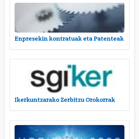
Enpresekin kontratuak eta Patenteak
Ikerkuntzarako Zerbitzu Orokorrak