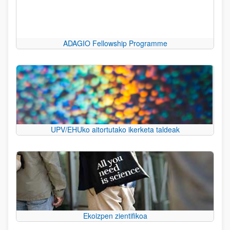
ADAGIO Fellowship Programme
UPV/EHUko aitortutako ikerketa taldeak
Ekoizpen zientifikoa