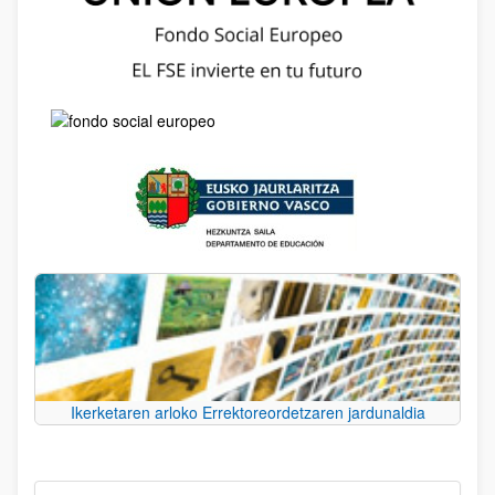
Ikerketaren arloko Errektoreordetzaren jardunaldia