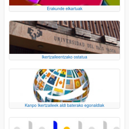
Erakunde elkartuak
Ikertzaileentzako ostatua
Kanpo Ikertzaileek aldi baterako egonaldiak