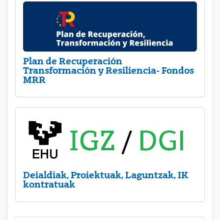
Plan de Recuperación
Transformación y Resiliencia- Fondos
MRR
Deialdiak, Proiektuak, Laguntzak, IK
kontratuak