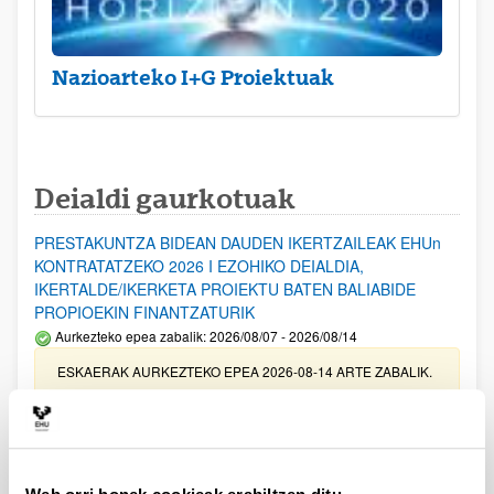
Nazioarteko I+G Proiektuak
Deialdi gaurkotuak
PRESTAKUNTZA BIDEAN DAUDEN IKERTZAILEAK EHUn
KONTRATATZEKO 2026 I EZOHIKO DEIALDIA,
IKERTALDE/IKERKETA PROIEKTU BATEN BALIABIDE
PROPIOEKIN FINANTZATURIK
Aurkezteko epea zabalik: 2026/08/07 - 2026/08/14
ESKAERAK AURKEZTEKO EPEA 2026-08-14 ARTE ZABALIK.
UPV/EHUn Azpiegitura Zientifikoa eta Funts Bibliografikoak
erosi eta berritzeko laguntzak 2026
Izapide irekia