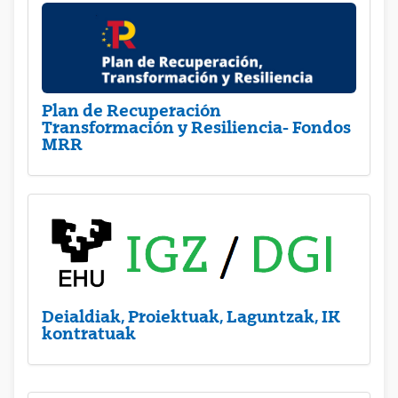
Plan de Recuperación
Transformación y Resiliencia- Fondos
MRR
Deialdiak, Proiektuak, Laguntzak, IK
kontratuak