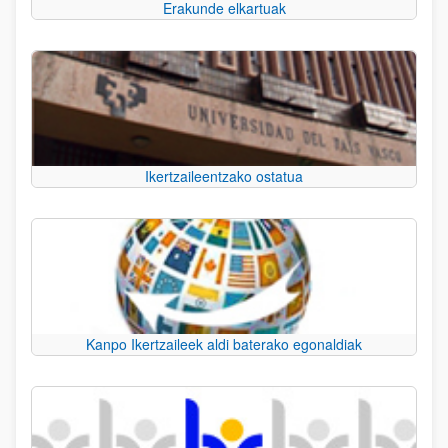
Erakunde elkartuak
Ikertzaileentzako ostatua
Kanpo Ikertzaileek aldi baterako egonaldiak