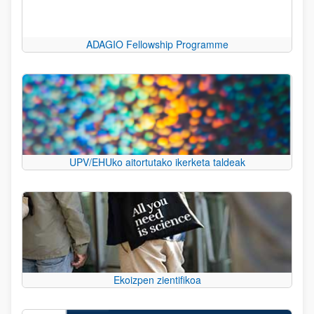
ADAGIO Fellowship Programme
UPV/EHUko aitortutako ikerketa taldeak
Ekoizpen zientifikoa