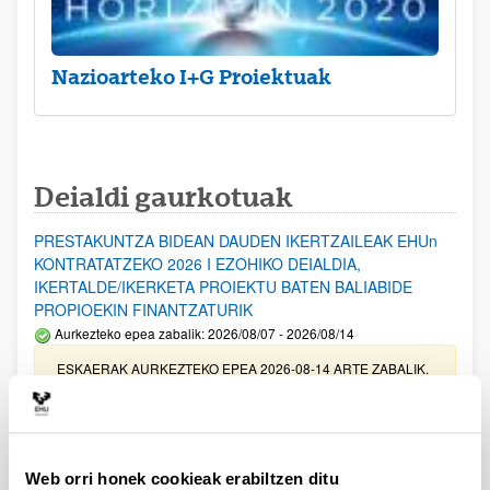
Nazioarteko I+G Proiektuak
Deialdi gaurkotuak
PRESTAKUNTZA BIDEAN DAUDEN IKERTZAILEAK EHUn
KONTRATATZEKO 2026 I EZOHIKO DEIALDIA,
IKERTALDE/IKERKETA PROIEKTU BATEN BALIABIDE
PROPIOEKIN FINANTZATURIK
Aurkezteko epea zabalik: 2026/08/07 - 2026/08/14
ESKAERAK AURKEZTEKO EPEA 2026-08-14 ARTE ZABALIK.
UPV/EHUn Azpiegitura Zientifikoa eta Funts Bibliografikoak
erosi eta berritzeko laguntzak 2026
Izapide irekia
Web orri honek cookieak erabiltzen ditu