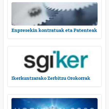
Enpresekin kontratuak eta Patenteak
Ikerkuntzarako Zerbitzu Orokorrak