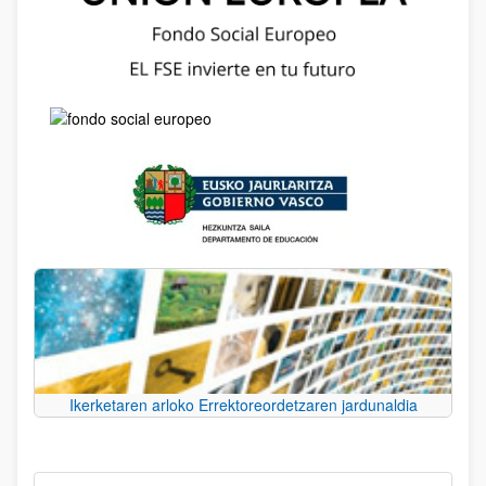
Ikerketaren arloko Errektoreordetzaren jardunaldia