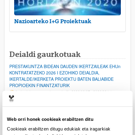
Nazioarteko I+G Proiektuak
Deialdi gaurkotuak
PRESTAKUNTZA BIDEAN DAUDEN IKERTZAILEAK EHUn
KONTRATATZEKO 2026 I EZOHIKO DEIALDIA,
IKERTALDE/IKERKETA PROIEKTU BATEN BALIABIDE
PROPIOEKIN FINANTZATURIK
Aurkezteko epea ez dago zabalik: 2026/08/07 - 2026/08/14
ESKAERAK AURKEZTEKO EPEA 2026-08-14 ARTE ZABALIK.
UPV/EHUn Azpiegitura Zientifikoa eta Funts Bibliografikoak
Web orri honek cookieak erabiltzen ditu
erosi eta berritzeko laguntzak 2026
Izapide irekia
Cookieak erabiltzen ditugu edukiak eta iragarkiak