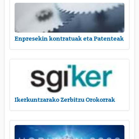
Enpresekin kontratuak eta Patenteak
Ikerkuntzarako Zerbitzu Orokorrak