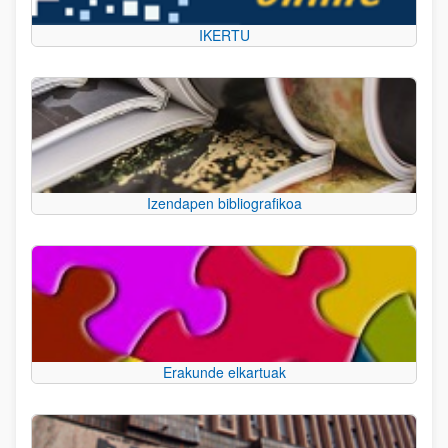
IKERTU
Izendapen bibliografikoa
Erakunde elkartuak