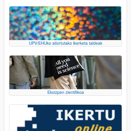
UPV/EHUko aitortutako ikerketa taldeak
Ekoizpen zientifikoa