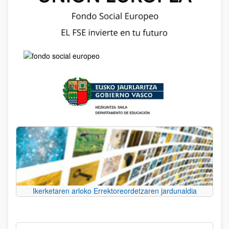
Ikerketaren arloko Errektoreordetzaren jardunaldia