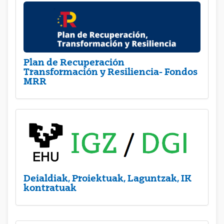
Plan de Recuperación
Transformación y Resiliencia- Fondos
MRR
Deialdiak, Proiektuak, Laguntzak, IK
kontratuak