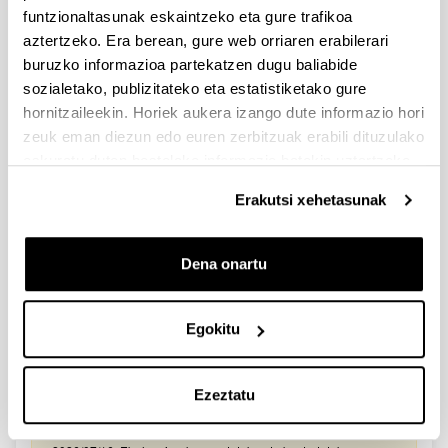
2026/03/25. Onartutako eta baztertutako eskabideen behin-
funtzionaltasunak eskaintzeko eta gure trafikoa
behineko zerrendako akatsen zuzenketa - 2026/03/23-
aztertzeko. Era berean, gure web orriaren erabilerari
Onartuak izan diren eta akatsen bat zuzendu behar duten
eskaeren behin-behineko zerrenda. Alegazioak aurkezteko
buruzko informazioa partekatzen dugu baliabide
epea: 2026/03/24tik 2026/04/09rarte. (biak barne)
sozialetako, publizitateko eta estatistiketako gure
hornitzaileekin. Horiek aukera izango dute informazio hori
Zientzia, Teknologia eta Berrikuntza arloetako kultura
zeuk eman diezun edo euren zerbitzuak erabili dituzulako
sustatzeko laguntzen deialdia (FECYT) 2026
eskuratu duten bestelako informazio batekin uztartzeko.
Aurkezteko epea zabalik: 2026/07/01 - 2026/09/16 13:00
Erakutsi xehetasunak
Dokumentazioa bidaltzeko barne-epea: bakarkako
proposamenak 2026/09/14 –proposamen koordinatuak:
2026/09/11
Dena onartu
FUNDACION LA CAIXA JUNIOR LEADER RETAINING
PROGRAMME 2027
Izapide irekia
Egokitu
IKERTZAILE DOKTOREAK UPV/EHUn KONTRATATZEKO
DEIALDIA (2026)
Ezeztatu
Izapide irekia (Eskaerak aurkezteko epea: 2026/06/03 - 2026/06/25
23:59)