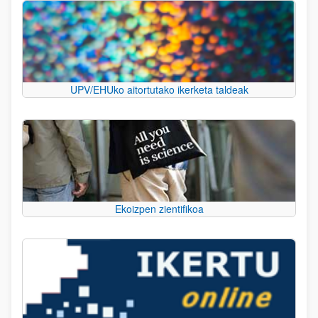
UPV/EHUko aitortutako ikerketa taldeak
Ekoizpen zientifikoa