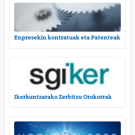
Enpresekin kontratuak eta Patenteak
Ikerkuntzarako Zerbitzu Orokorrak