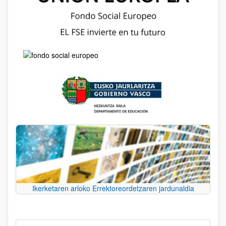
Ikerketaren arloko Errektoreordetzaren jardunaldia