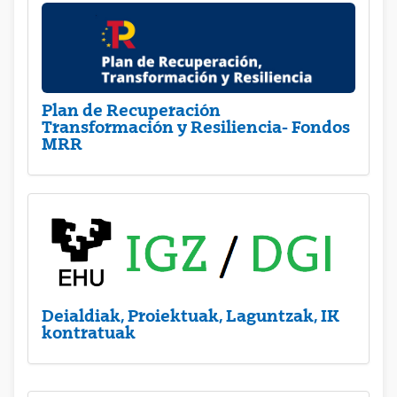
Plan de Recuperación
Transformación y Resiliencia- Fondos
MRR
Deialdiak, Proiektuak, Laguntzak, IK
kontratuak