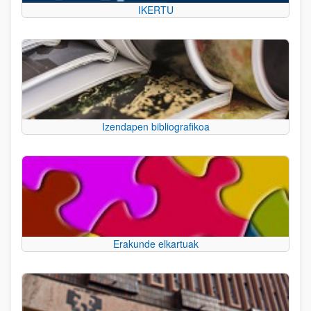
IKERTU
Izendapen bibliografikoa
Erakunde elkartuak