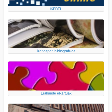
IKERTU
Izendapen bibliografikoa
Erakunde elkartuak