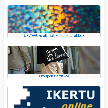
UPV/EHUko aitortutako ikerketa taldeak
Ekoizpen zientifikoa