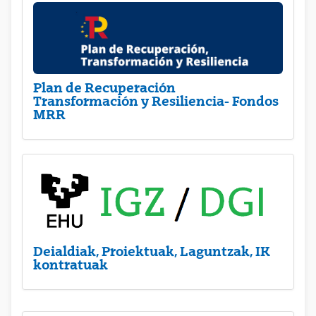
Plan de Recuperación
Transformación y Resiliencia- Fondos
MRR
Deialdiak, Proiektuak, Laguntzak, IK
kontratuak