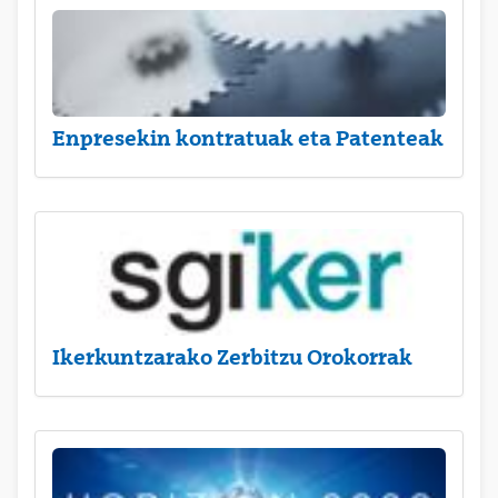
Enpresekin kontratuak eta Patenteak
Ikerkuntzarako Zerbitzu Orokorrak