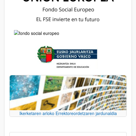
Ikerketaren arloko Errektoreordetzaren jardunaldia