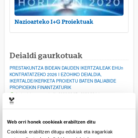
Nazioarteko I+G Proiektuak
Deialdi gaurkotuak
PRESTAKUNTZA BIDEAN DAUDEN IKERTZAILEAK EHUn
KONTRATATZEKO 2026 I EZOHIKO DEIALDIA,
IKERTALDE/IKERKETA PROIEKTU BATEN BALIABIDE
PROPIOEKIN FINANTZATURIK
Aurkezteko epea zabalik: 2026/08/07 - 2026/08/14
ESKAERAK AURKEZTEKO EPEA 2026-08-14 ARTE ZABALIK.
UPV/EHUn Azpiegitura Zientifikoa eta Funts Bibliografikoak
Web orri honek cookieak erabiltzen ditu
erosi eta berritzeko laguntzak 2026
Izapide irekia
Cookieak erabiltzen ditugu edukiak eta iragarkiak