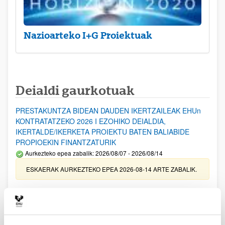
Nazioarteko I+G Proiektuak
Deialdi gaurkotuak
PRESTAKUNTZA BIDEAN DAUDEN IKERTZAILEAK EHUn
KONTRATATZEKO 2026 I EZOHIKO DEIALDIA,
IKERTALDE/IKERKETA PROIEKTU BATEN BALIABIDE
PROPIOEKIN FINANTZATURIK
Aurkezteko epea zabalik: 2026/08/07 - 2026/08/14
ESKAERAK AURKEZTEKO EPEA 2026-08-14 ARTE ZABALIK.
UPV/EHUn Azpiegitura Zientifikoa eta Funts Bibliografikoak
erosi eta berritzeko laguntzak 2026
Izapide irekia