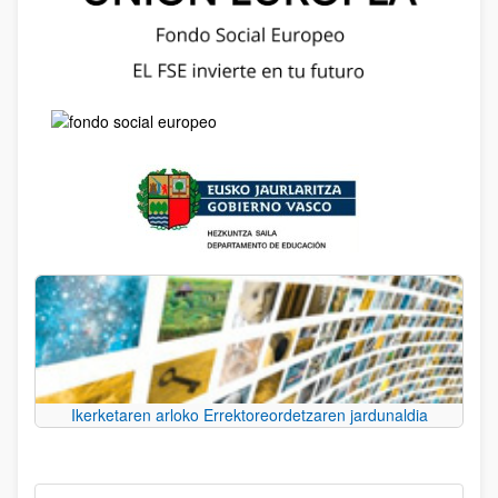
Ikerketaren arloko Errektoreordetzaren jardunaldia