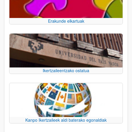
Erakunde elkartuak
Ikertzaileentzako ostatua
Kanpo Ikertzaileek aldi baterako egonaldiak