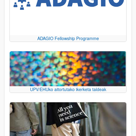
ADAGIO Fellowship Programme
UPV/EHUko aitortutako ikerketa taldeak