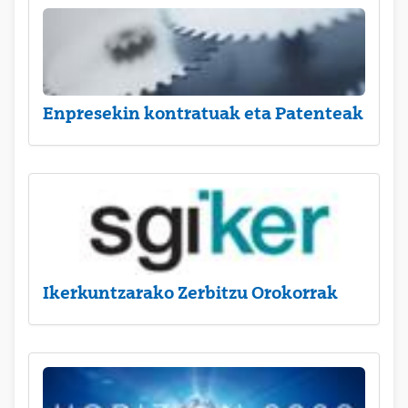
Enpresekin kontratuak eta Patenteak
Ikerkuntzarako Zerbitzu Orokorrak