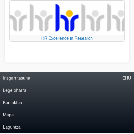
HR Excellence in Research
Irisgarritasuna
EHU
Lege oharra
Kontaktua
Mapa
Laguntza