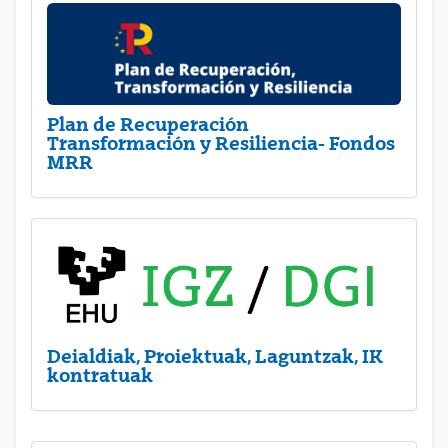
Plan de Recuperación
Transformación y Resiliencia- Fondos
MRR
Deialdiak, Proiektuak, Laguntzak, IK
kontratuak