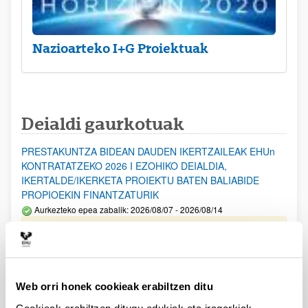
Nazioarteko I+G Proiektuak
Deialdi gaurkotuak
PRESTAKUNTZA BIDEAN DAUDEN IKERTZAILEAK EHUn
KONTRATATZEKO 2026 I EZOHIKO DEIALDIA,
IKERTALDE/IKERKETA PROIEKTU BATEN BALIABIDE
PROPIOEKIN FINANTZATURIK
Aurkezteko epea zabalik: 2026/08/07 - 2026/08/14
ESKAERAK AURKEZTEKO EPEA 2026-08-14 ARTE ZABALIK.
UPV/EHUn Azpiegitura Zientifikoa eta Funts Bibliografikoak
erosi eta berritzeko laguntzak 2026
Web orri honek cookieak erabiltzen ditu
Izapide irekia