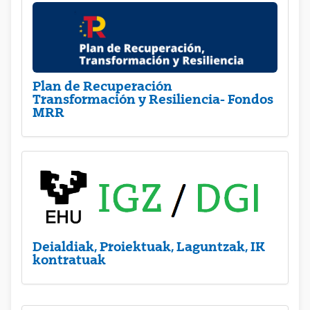
Plan de Recuperación
Transformación y Resiliencia- Fondos
MRR
Deialdiak, Proiektuak, Laguntzak, IK
kontratuak