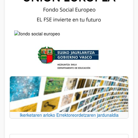
Ikerketaren arloko Errektoreordetzaren jardunaldia