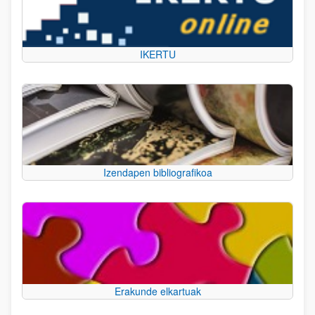
IKERTU
Izendapen bibliografikoa
Erakunde elkartuak