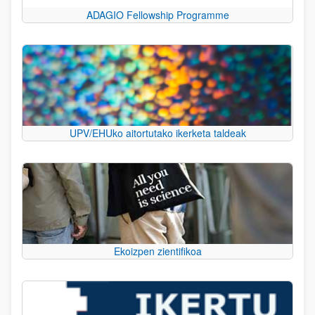
ADAGIO Fellowship Programme
UPV/EHUko aitortutako ikerketa taldeak
Ekoizpen zientifikoa