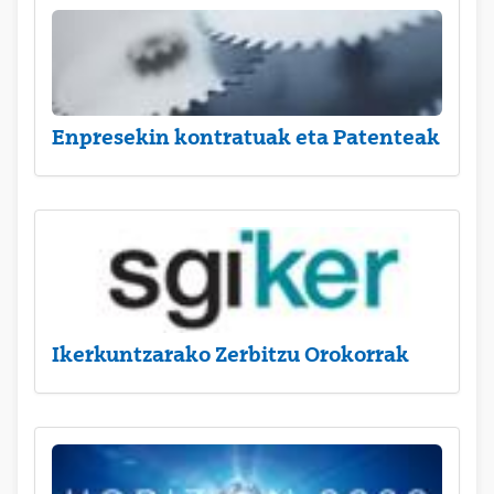
Enpresekin kontratuak eta Patenteak
Ikerkuntzarako Zerbitzu Orokorrak