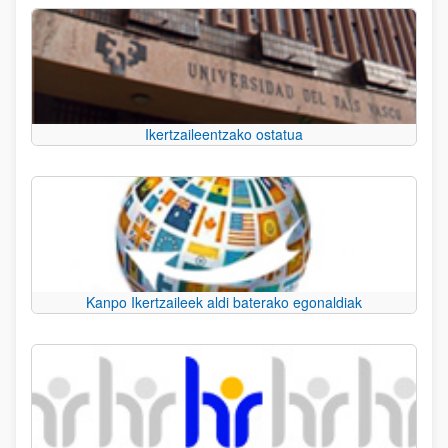
Ikertzaileentzako ostatua
Kanpo Ikertzaileek aldi baterako egonaldiak