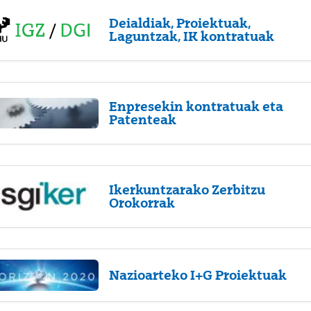
Deialdiak, Proiektuak,
Laguntzak, IK kontratuak
Enpresekin kontratuak eta
Patenteak
Ikerkuntzarako Zerbitzu
Orokorrak
Nazioarteko I+G Proiektuak