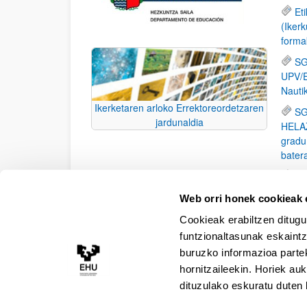
Et
(Iker
forma
SG
UPV/E
Nautik
Ikerketaren arloko Errektoreordetzaren
SG
jardunaldia
HELAZe
gradu
bater
XV
BA
Web orri honek cookieak e
koktel
Cookieak erabiltzen ditugu
parte
funtzionaltasunak eskaintz
buruzko informazioa partek
hornitzaileekin. Horiek au
dituzulako eskuratu duten 