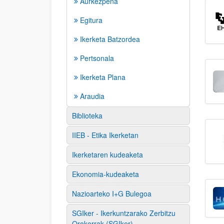
Aurkezpena
Egitura
Ikerketa Batzordea
Pertsonala
Ikerketa Plana
Araudia
Biblioteka
IIEB - Etika Ikerketan
Ikerketaren kudeaketa
Ekonomia-kudeaketa
Nazioarteko I+G Bulegoa
SGIker - Ikerkuntzarako Zerbitzu
Orokorrak (SGIker)