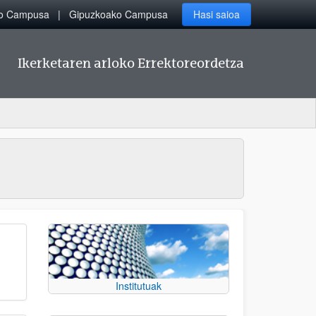
ko Campusa
Gipuzkoako Campusa
Hasi saioa
Ikerketaren arloko Errektoreordetza
Institutuak