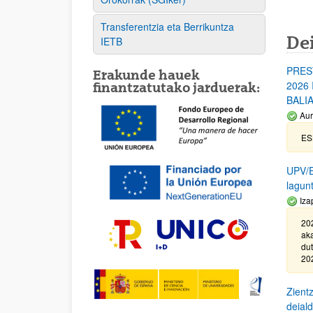
Transferentzia eta Berrikuntza
De
IETB
PRES
Erakunde hauek
2026
finantzatutako jarduerak:
BALI
Aur
ES
UPV/EH
lagun
Iza
20
aka
du
202
Zientz
deial