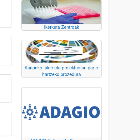
Ikerketa Zentroak
Kanpoko talde eta proiektuetan parte
hartzeko prozedura