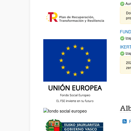
Aur
Do
pr
FUND
Iza
IKER
Iza
20
zer
Al