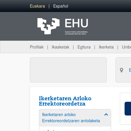
Eduki nagusira joan
Euskara
Español
Profilak
Ikasketak
Egitura
Ikerketa
Unib
Ikerketaren Arloko
Errektoreordetza
Ikerketaren arloko
Erakutsi/izkut
Errektoreordetzaren antolaketa