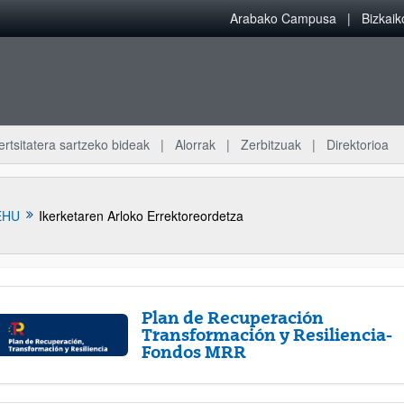
Arabako Campusa
Bizkai
ertsitatera sartzeko bideak
Alorrak
Zerbitzuak
Direktorioa
EHU
Ikerketaren Arloko Errektoreordetza
Plan de Recuperación
Transformación y Resiliencia-
Fondos MRR
atu azpiorriak