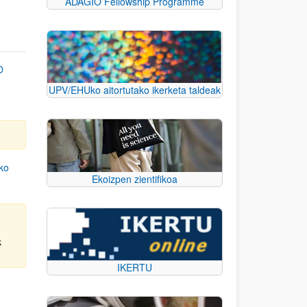
ADAGIO Fellowship Programme
O
UPV/EHUko aitortutako ikerketa taldeak
eko
Ekoizpen zientifikoa
k
IKERTU