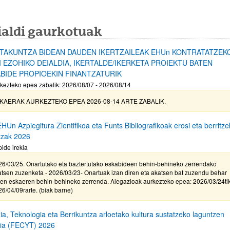
ialdi gaurkotuak
TAKUNTZA BIDEAN DAUDEN IKERTZAILEAK EHUn KONTRATATZEK
 I EZOHIKO DEIALDIA, IKERTALDE/IKERKETA PROIEKTU BATEN
ABIDE PROPIOEKIN FINANTZATURIK
kezteko epea zabalik: 2026/08/07 - 2026/08/14
KAERAK AURKEZTEKO EPEA 2026-08-14 ARTE ZABALIK.
Un Azpiegitura Zientifikoa eta Funts Bibliografikoak erosi eta berritz
tzak 2026
pide irekia
26/03/25. Onartutako eta baztertutako eskabideen behin-behineko zerrendako
tsen zuzenketa - 2026/03/23- Onartuak izan diren eta akatsen bat zuzendu behar
ten eskaeren behin-behineko zerrenda. Alegazioak aurkezteko epea: 2026/03/24ti
6/04/09rarte. (biak barne)
ia, Teknologia eta Berrikuntza arloetako kultura sustatzeko laguntzen
dia (FECYT) 2026