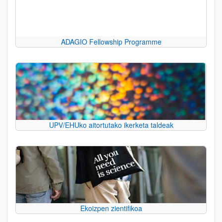
ADAGIO Fellowship Programme
UPV/EHUko aitortutako ikerketa taldeak
Ekoizpen zientifikoa