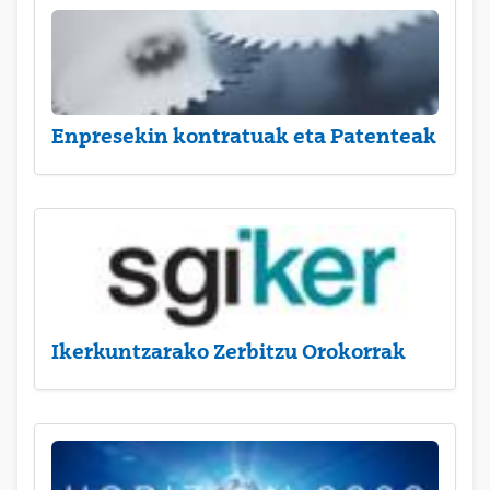
Enpresekin kontratuak eta Patenteak
Ikerkuntzarako Zerbitzu Orokorrak