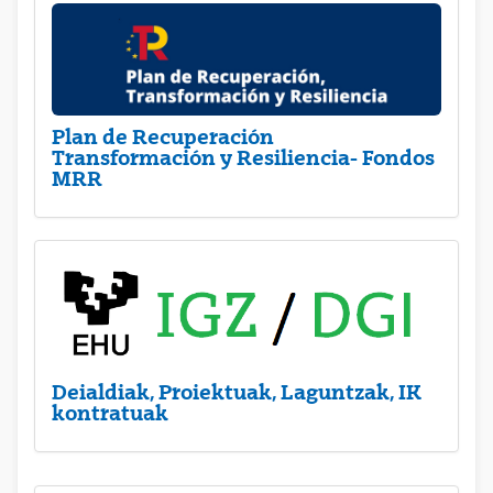
Plan de Recuperación
Transformación y Resiliencia- Fondos
MRR
Deialdiak, Proiektuak, Laguntzak, IK
kontratuak