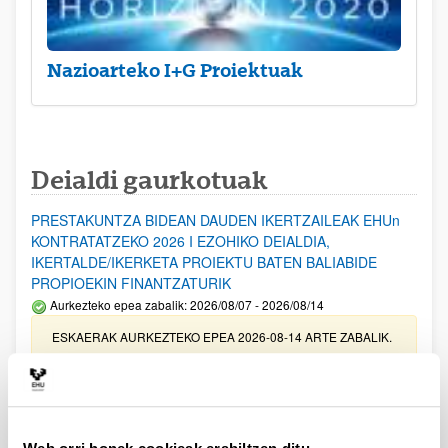
Nazioarteko I+G Proiektuak
Deialdi gaurkotuak
PRESTAKUNTZA BIDEAN DAUDEN IKERTZAILEAK EHUn
KONTRATATZEKO 2026 I EZOHIKO DEIALDIA,
IKERTALDE/IKERKETA PROIEKTU BATEN BALIABIDE
PROPIOEKIN FINANTZATURIK
Aurkezteko epea zabalik: 2026/08/07 - 2026/08/14
ESKAERAK AURKEZTEKO EPEA 2026-08-14 ARTE ZABALIK.
UPV/EHUn Azpiegitura Zientifikoa eta Funts Bibliografikoak
erosi eta berritzeko laguntzak 2026
Izapide irekia