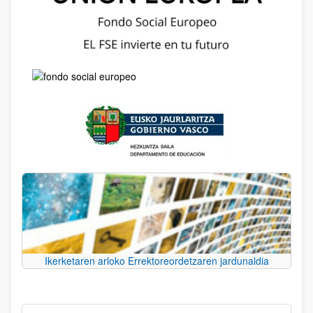
Ikerketaren arloko Errektoreordetzaren jardunaldia