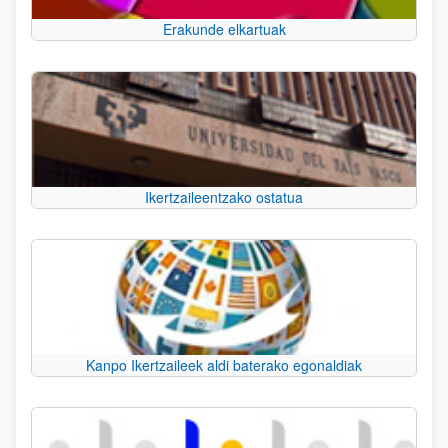
Erakunde elkartuak
Ikertzaileentzako ostatua
Kanpo Ikertzaileek aldi baterako egonaldiak