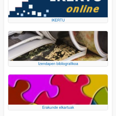
IKERTU
Izendapen bibliografikoa
Erakunde elkartuak