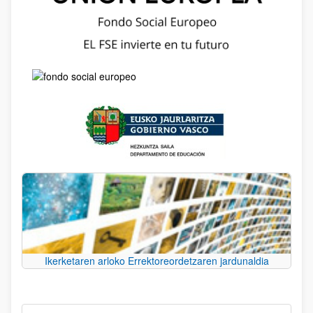
Ikerketaren arloko Errektoreordetzaren jardunaldia