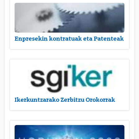
Enpresekin kontratuak eta Patenteak
Ikerkuntzarako Zerbitzu Orokorrak