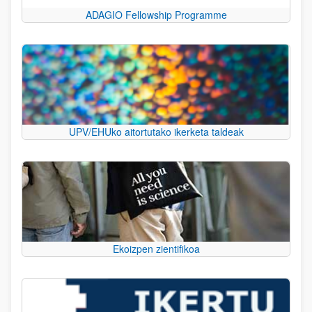
ADAGIO Fellowship Programme
UPV/EHUko aitortutako ikerketa taldeak
Ekoizpen zientifikoa