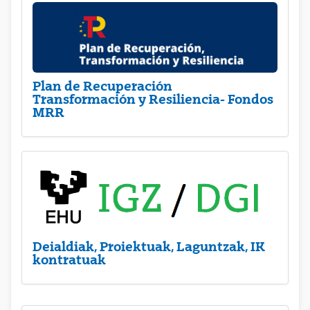
Plan de Recuperación
Transformación y Resiliencia- Fondos
MRR
Deialdiak, Proiektuak, Laguntzak, IK
kontratuak