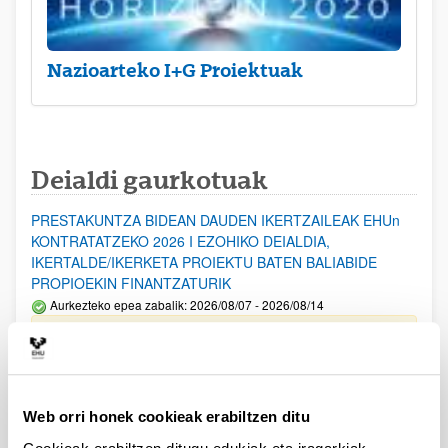
Nazioarteko I+G Proiektuak
Deialdi gaurkotuak
PRESTAKUNTZA BIDEAN DAUDEN IKERTZAILEAK EHUn
KONTRATATZEKO 2026 I EZOHIKO DEIALDIA,
IKERTALDE/IKERKETA PROIEKTU BATEN BALIABIDE
PROPIOEKIN FINANTZATURIK
Aurkezteko epea zabalik: 2026/08/07 - 2026/08/14
ESKAERAK AURKEZTEKO EPEA 2026-08-14 ARTE ZABALIK.
UPV/EHUn Azpiegitura Zientifikoa eta Funts Bibliografikoak
erosi eta berritzeko laguntzak 2026
Web orri honek cookieak erabiltzen ditu
Izapide irekia