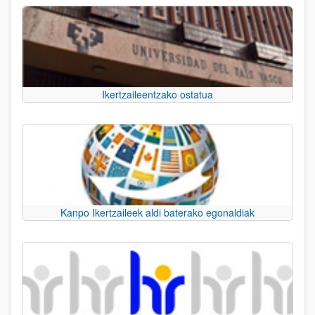
Ikertzaileentzako ostatua
Kanpo Ikertzaileek aldi baterako egonaldiak