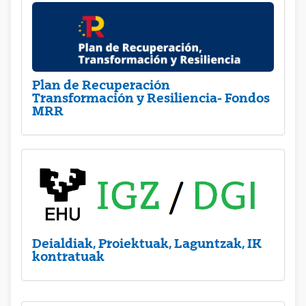
Plan de Recuperación
Transformación y Resiliencia- Fondos
MRR
Deialdiak, Proiektuak, Laguntzak, IK
kontratuak