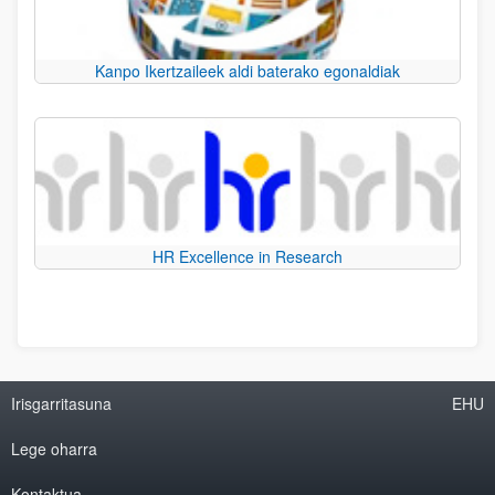
Kanpo Ikertzaileek aldi baterako egonaldiak
HR Excellence in Research
Irisgarritasuna
EHU
Lege oharra
Kontaktua