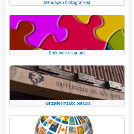
Izendapen bibliografikoa
Erakunde elkartuak
Ikertzaileentzako ostatua