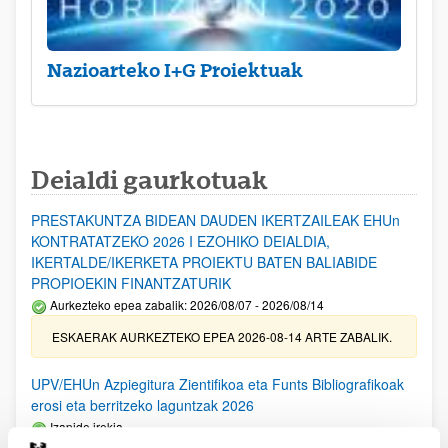
Nazioarteko I+G Proiektuak
Deialdi gaurkotuak
PRESTAKUNTZA BIDEAN DAUDEN IKERTZAILEAK EHUn
KONTRATATZEKO 2026 I EZOHIKO DEIALDIA,
IKERTALDE/IKERKETA PROIEKTU BATEN BALIABIDE
PROPIOEKIN FINANTZATURIK
Aurkezteko epea zabalik: 2026/08/07 - 2026/08/14
ESKAERAK AURKEZTEKO EPEA 2026-08-14 ARTE ZABALIK.
UPV/EHUn Azpiegitura Zientifikoa eta Funts Bibliografikoak
erosi eta berritzeko laguntzak 2026
Izapide irekia