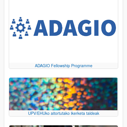
ADAGIO Fellowship Programme
UPV/EHUko aitortutako ikerketa taldeak