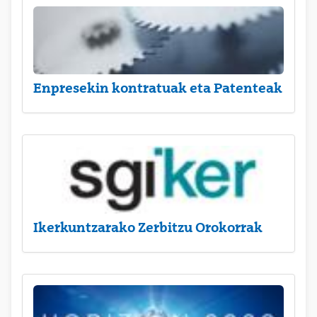
Enpresekin kontratuak eta Patenteak
Ikerkuntzarako Zerbitzu Orokorrak