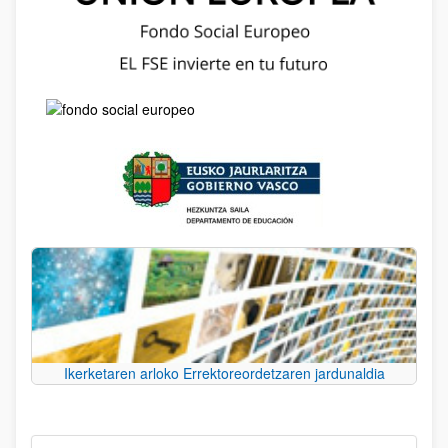
Ikerketaren arloko Errektoreordetzaren jardunaldia