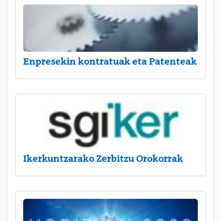
Enpresekin kontratuak eta Patenteak
Ikerkuntzarako Zerbitzu Orokorrak