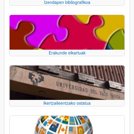
Izendapen bibliografikoa
Erakunde elkartuak
Ikertzaileentzako ostatua