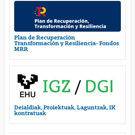
Plan de Recuperación
Transformación y Resiliencia- Fondos
MRR
Deialdiak, Proiektuak, Laguntzak, IK
kontratuak