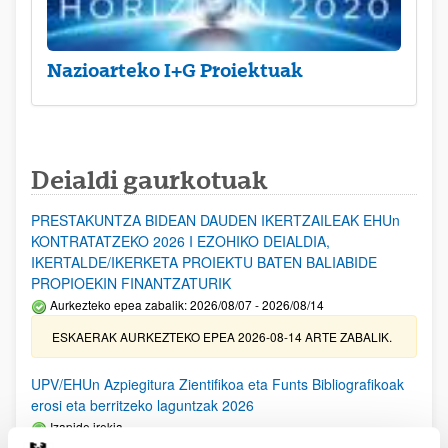
Nazioarteko I+G Proiektuak
Deialdi gaurkotuak
PRESTAKUNTZA BIDEAN DAUDEN IKERTZAILEAK EHUn
KONTRATATZEKO 2026 I EZOHIKO DEIALDIA,
IKERTALDE/IKERKETA PROIEKTU BATEN BALIABIDE
PROPIOEKIN FINANTZATURIK
Aurkezteko epea zabalik: 2026/08/07 - 2026/08/14
ESKAERAK AURKEZTEKO EPEA 2026-08-14 ARTE ZABALIK.
UPV/EHUn Azpiegitura Zientifikoa eta Funts Bibliografikoak
erosi eta berritzeko laguntzak 2026
Izapide irekia