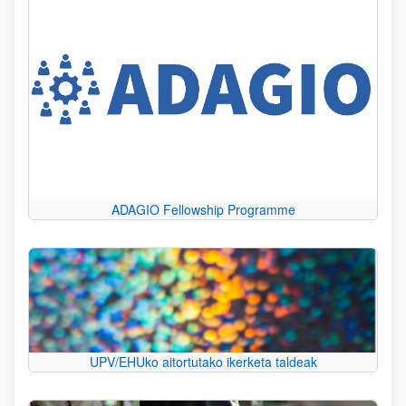
ADAGIO Fellowship Programme
UPV/EHUko aitortutako ikerketa taldeak