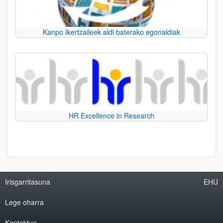
Kanpo Ikertzaileek aldi baterako egonaldiak
HR Excellence in Research
Irisgarritasuna
EHU
Lege oharra
Kontaktua