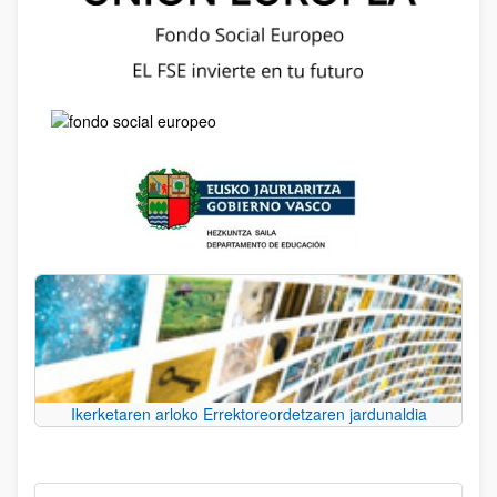
Ikerketaren arloko Errektoreordetzaren jardunaldia