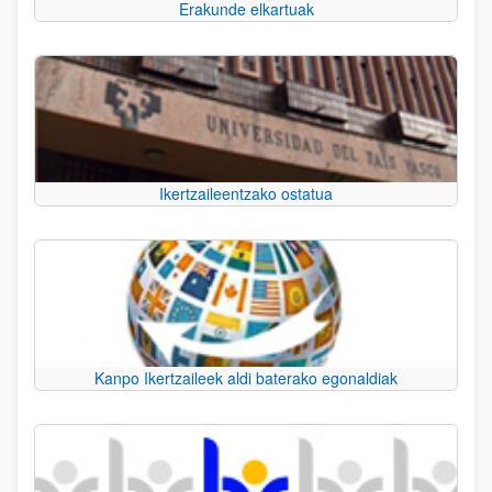
Erakunde elkartuak
Ikertzaileentzako ostatua
Kanpo Ikertzaileek aldi baterako egonaldiak