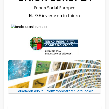
Ikerketaren arloko Errektoreordetzaren jardunaldia