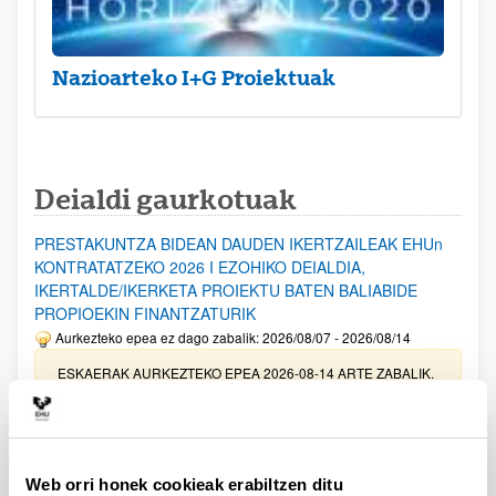
Nazioarteko I+G Proiektuak
Deialdi gaurkotuak
PRESTAKUNTZA BIDEAN DAUDEN IKERTZAILEAK EHUn
KONTRATATZEKO 2026 I EZOHIKO DEIALDIA,
IKERTALDE/IKERKETA PROIEKTU BATEN BALIABIDE
PROPIOEKIN FINANTZATURIK
Aurkezteko epea ez dago zabalik: 2026/08/07 - 2026/08/14
ESKAERAK AURKEZTEKO EPEA 2026-08-14 ARTE ZABALIK.
UPV/EHUn Azpiegitura Zientifikoa eta Funts Bibliografikoak
erosi eta berritzeko laguntzak 2026
Izapide irekia
Web orri honek cookieak erabiltzen ditu