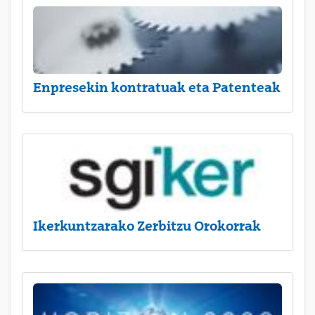
Enpresekin kontratuak eta Patenteak
Ikerkuntzarako Zerbitzu Orokorrak