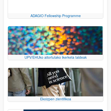
ADAGIO Fellowship Programme
UPV/EHUko aitortutako ikerketa taldeak
Ekoizpen zientifikoa