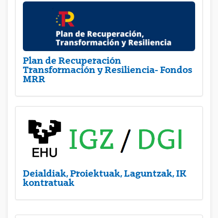
Plan de Recuperación
Transformación y Resiliencia- Fondos
MRR
Deialdiak, Proiektuak, Laguntzak, IK
kontratuak