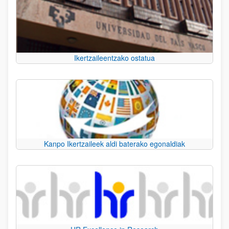
Ikertzaileentzako ostatua
Kanpo Ikertzaileek aldi baterako egonaldiak