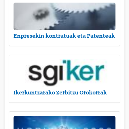
Enpresekin kontratuak eta Patenteak
Ikerkuntzarako Zerbitzu Orokorrak