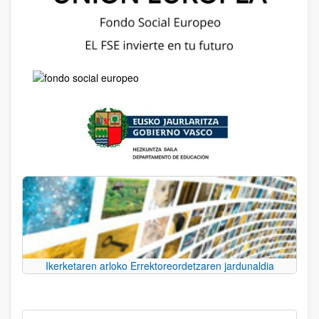
Ikerketaren arloko Errektoreordetzaren jardunaldia