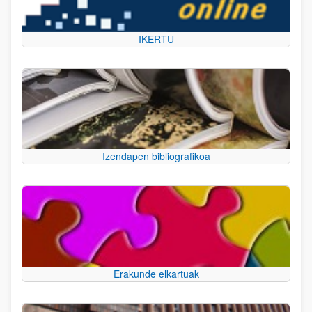
IKERTU
Izendapen bibliografikoa
Erakunde elkartuak