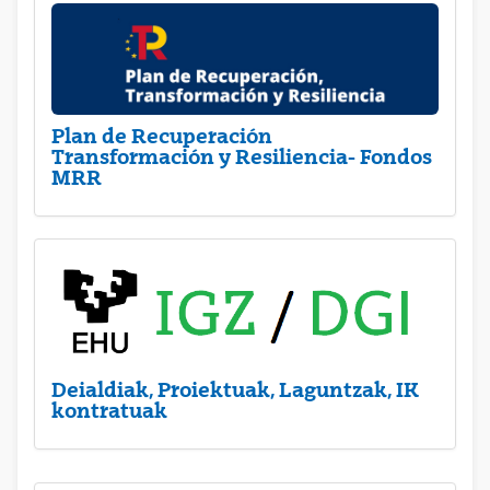
Plan de Recuperación
Transformación y Resiliencia- Fondos
MRR
Deialdiak, Proiektuak, Laguntzak, IK
kontratuak