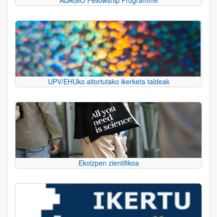
UPV/EHUko aitortutako ikerketa taldeak
Ekoizpen zientifikoa