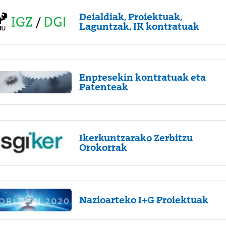
Deialdiak, Proiektuak,
Laguntzak, IK kontratuak
Enpresekin kontratuak eta
Patenteak
Ikerkuntzarako Zerbitzu
Orokorrak
Nazioarteko I+G Proiektuak