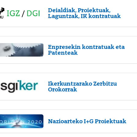
Deialdiak, Proiektuak,
Laguntzak, IK kontratuak
Enpresekin kontratuak eta
Patenteak
Ikerkuntzarako Zerbitzu
Orokorrak
Nazioarteko I+G Proiektuak