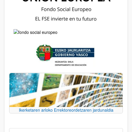
Ikerketaren arloko Errektoreordetzaren jardunaldia