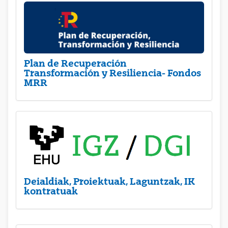
Plan de Recuperación
Transformación y Resiliencia- Fondos
MRR
Deialdiak, Proiektuak, Laguntzak, IK
kontratuak