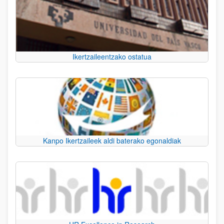
Ikertzaileentzako ostatua
Kanpo Ikertzaileek aldi baterako egonaldiak