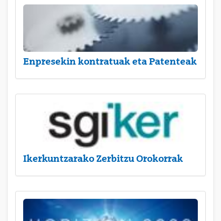
Enpresekin kontratuak eta Patenteak
Ikerkuntzarako Zerbitzu Orokorrak