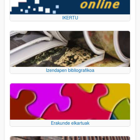
IKERTU
Izendapen bibliografikoa
Erakunde elkartuak