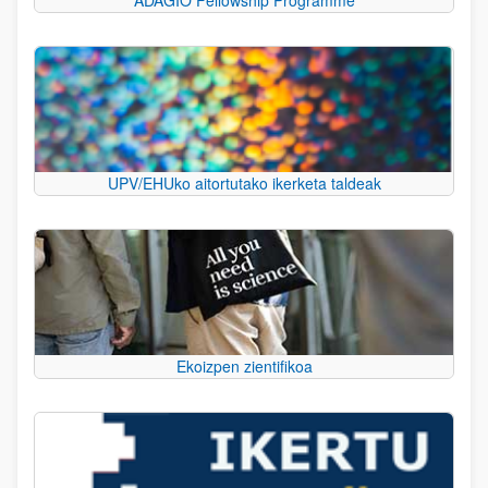
UPV/EHUko aitortutako ikerketa taldeak
Ekoizpen zientifikoa