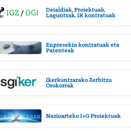
Deialdiak, Proiektuak,
Laguntzak, IK kontratuak
Enpresekin kontratuak eta
Patenteak
Ikerkuntzarako Zerbitzu
Orokorrak
Nazioarteko I+G Proiektuak