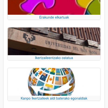
Erakunde elkartuak
Ikertzaileentzako ostatua
Kanpo Ikertzaileek aldi baterako egonaldiak