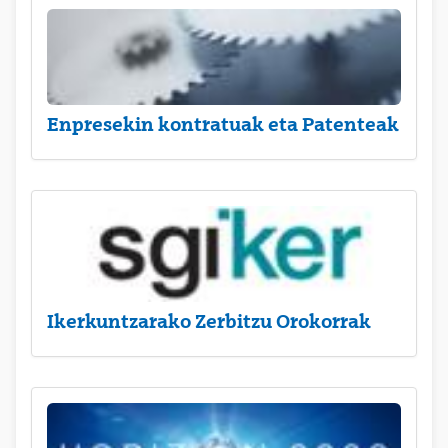
Enpresekin kontratuak eta Patenteak
Ikerkuntzarako Zerbitzu Orokorrak