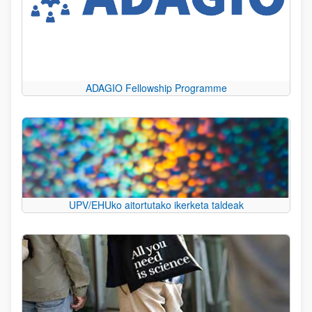
ADAGIO Fellowship Programme
UPV/EHUko aitortutako ikerketa taldeak