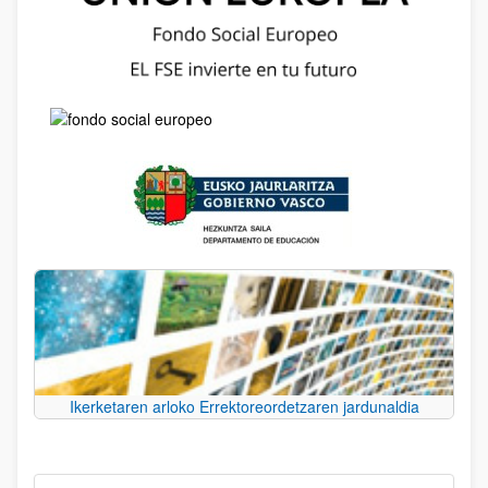
Ikerketaren arloko Errektoreordetzaren jardunaldia