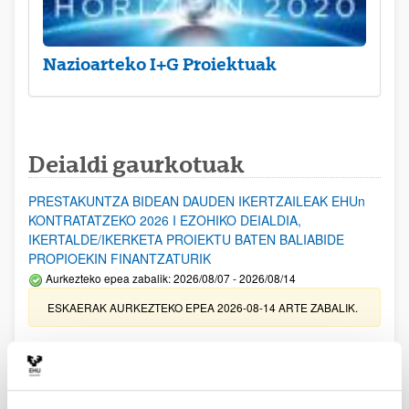
Nazioarteko I+G Proiektuak
Deialdi gaurkotuak
PRESTAKUNTZA BIDEAN DAUDEN IKERTZAILEAK EHUn
KONTRATATZEKO 2026 I EZOHIKO DEIALDIA,
IKERTALDE/IKERKETA PROIEKTU BATEN BALIABIDE
PROPIOEKIN FINANTZATURIK
Aurkezteko epea zabalik: 2026/08/07 - 2026/08/14
ESKAERAK AURKEZTEKO EPEA 2026-08-14 ARTE ZABALIK.
UPV/EHUn Azpiegitura Zientifikoa eta Funts Bibliografikoak
erosi eta berritzeko laguntzak 2026
Izapide irekia