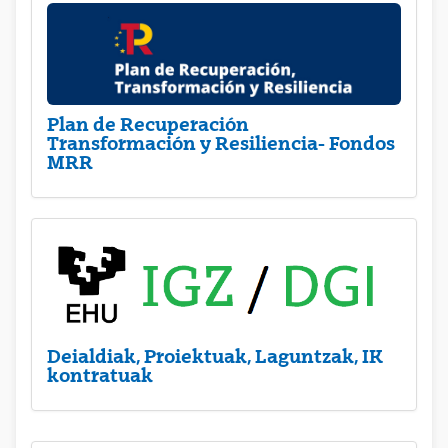
Plan de Recuperación
Transformación y Resiliencia- Fondos
MRR
Deialdiak, Proiektuak, Laguntzak, IK
kontratuak