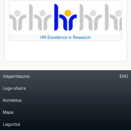
HR Excellence in Research
Irisgarritasuna
EHU
Lege oharra
Kontaktua
Mapa
Laguntza