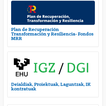
Plan de Recuperación
Transformación y Resiliencia- Fondos
MRR
Deialdiak, Proiektuak, Laguntzak, IK
kontratuak