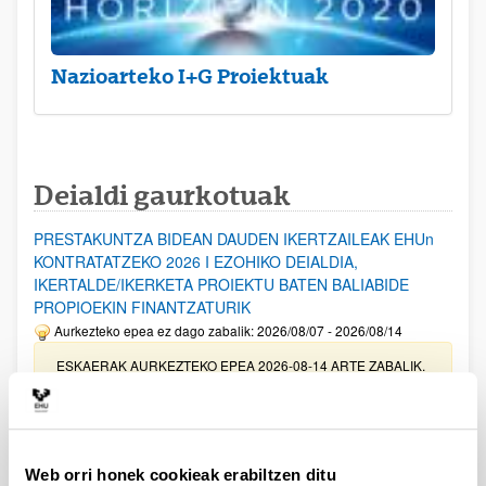
Nazioarteko I+G Proiektuak
Deialdi gaurkotuak
PRESTAKUNTZA BIDEAN DAUDEN IKERTZAILEAK EHUn
KONTRATATZEKO 2026 I EZOHIKO DEIALDIA,
IKERTALDE/IKERKETA PROIEKTU BATEN BALIABIDE
PROPIOEKIN FINANTZATURIK
Aurkezteko epea ez dago zabalik: 2026/08/07 - 2026/08/14
ESKAERAK AURKEZTEKO EPEA 2026-08-14 ARTE ZABALIK.
UPV/EHUn Azpiegitura Zientifikoa eta Funts Bibliografikoak
erosi eta berritzeko laguntzak 2026
Izapide irekia
Web orri honek cookieak erabiltzen ditu