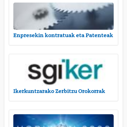
Enpresekin kontratuak eta Patenteak
Ikerkuntzarako Zerbitzu Orokorrak