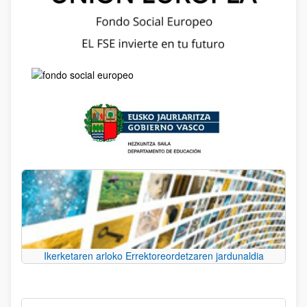
Ikerketaren arloko Errektoreordetzaren jardunaldia