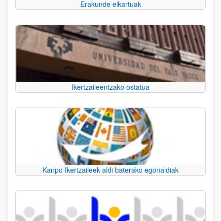
Erakunde elkartuak
Ikertzaileentzako ostatua
Kanpo Ikertzaileek aldi baterako egonaldiak