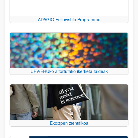
ADAGIO Fellowship Programme
UPV/EHUko aitortutako ikerketa taldeak
Ekoizpen zientifikoa