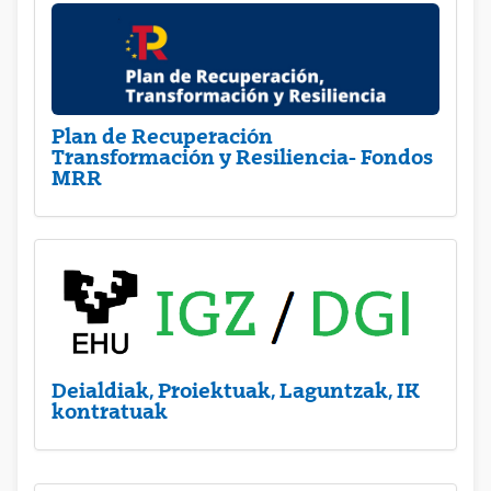
Plan de Recuperación
Transformación y Resiliencia- Fondos
MRR
Deialdiak, Proiektuak, Laguntzak, IK
kontratuak