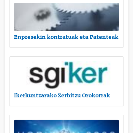
Enpresekin kontratuak eta Patenteak
Ikerkuntzarako Zerbitzu Orokorrak