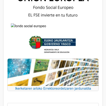
Ikerketaren arloko Errektoreordetzaren jardunaldia