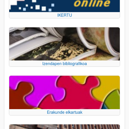
IKERTU
Izendapen bibliografikoa
Erakunde elkartuak