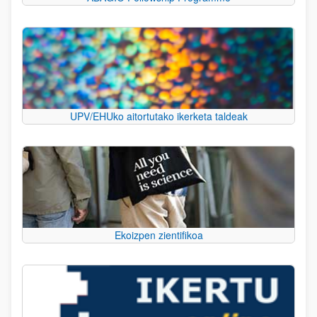
UPV/EHUko aitortutako ikerketa taldeak
Ekoizpen zientifikoa