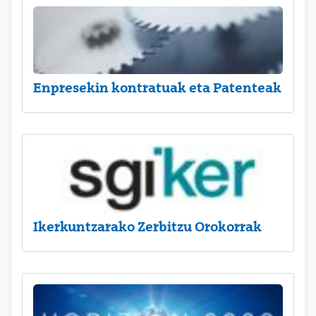
Enpresekin kontratuak eta Patenteak
Ikerkuntzarako Zerbitzu Orokorrak