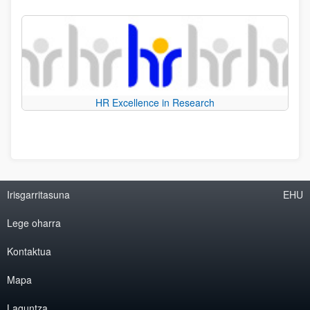
HR Excellence in Research
Irisgarritasuna
EHU
Lege oharra
Kontaktua
Mapa
Laguntza