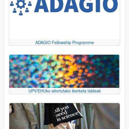
ADAGIO Fellowship Programme
UPV/EHUko aitortutako ikerketa taldeak