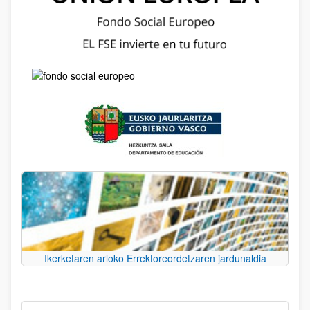
Ikerketaren arloko Errektoreordetzaren jardunaldia