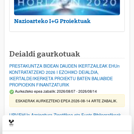
Nazioarteko I+G Proiektuak
Deialdi gaurkotuak
PRESTAKUNTZA BIDEAN DAUDEN IKERTZAILEAK EHUn
KONTRATATZEKO 2026 I EZOHIKO DEIALDIA,
IKERTALDE/IKERKETA PROIEKTU BATEN BALIABIDE
PROPIOEKIN FINANTZATURIK
Aurkezteko epea zabalik: 2026/08/07 - 2026/08/14
ESKAERAK AURKEZTEKO EPEA 2026-08-14 ARTE ZABALIK.
UPV/EHUn Azpiegitura Zientifikoa eta Funts Bibliografikoak
erosi eta berritzeko laguntzak 2026
Izapide irekia