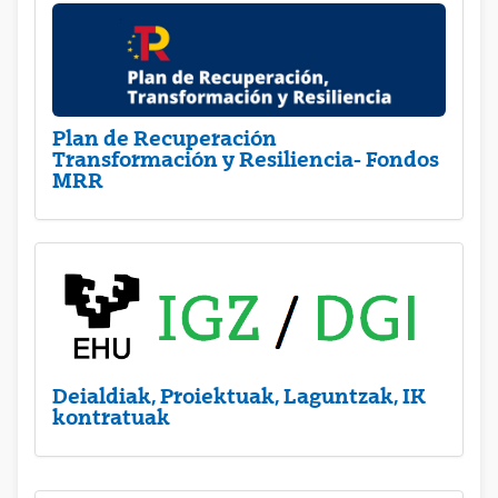
Plan de Recuperación
Transformación y Resiliencia- Fondos
MRR
Deialdiak, Proiektuak, Laguntzak, IK
kontratuak