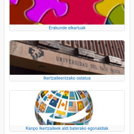
Erakunde elkartuak
Ikertzaileentzako ostatua
Kanpo Ikertzaileek aldi baterako egonaldiak