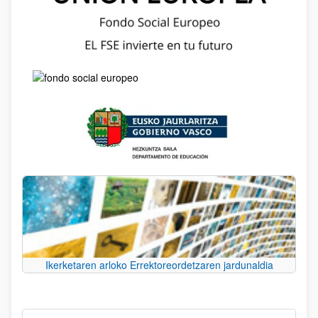
Ikerketaren arloko Errektoreordetzaren jardunaldia