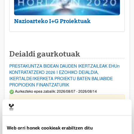
Nazioarteko I+G Proiektuak
Deialdi gaurkotuak
PRESTAKUNTZA BIDEAN DAUDEN IKERTZAILEAK EHUn
KONTRATATZEKO 2026 I EZOHIKO DEIALDIA,
IKERTALDE/IKERKETA PROIEKTU BATEN BALIABIDE
PROPIOEKIN FINANTZATURIK
Aurkezteko epea zabalik: 2026/08/07 - 2026/08/14
ESKAERAK AURKEZTEKO EPEA 2026-08-14 ARTE ZABALIK.
UPV/EHUn Azpiegitura Zientifikoa eta Funts Bibliografikoak
erosi eta berritzeko laguntzak 2026
Izapide irekia
Web orri honek cookieak erabiltzen ditu