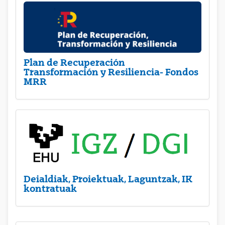
Plan de Recuperación
Transformación y Resiliencia- Fondos
MRR
Deialdiak, Proiektuak, Laguntzak, IK
kontratuak