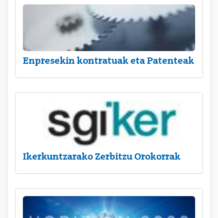
Enpresekin kontratuak eta Patenteak
Ikerkuntzarako Zerbitzu Orokorrak