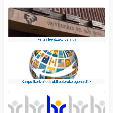
Ikertzaileentzako ostatua
Kanpo Ikertzaileek aldi baterako egonaldiak