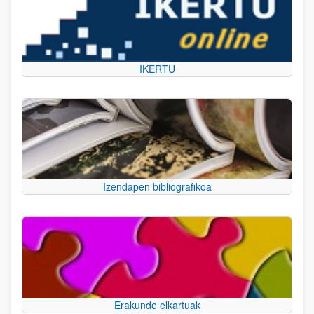
IKERTU
Izendapen bibliografikoa
Erakunde elkartuak