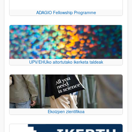
ADAGIO Fellowship Programme
UPV/EHUko aitortutako ikerketa taldeak
Ekoizpen zientifikoa