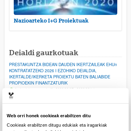
Nazioarteko I+G Proiektuak
Deialdi gaurkotuak
PRESTAKUNTZA BIDEAN DAUDEN IKERTZAILEAK EHUn
KONTRATATZEKO 2026 I EZOHIKO DEIALDIA,
IKERTALDE/IKERKETA PROIEKTU BATEN BALIABIDE
PROPIOEKIN FINANTZATURIK
Aurkezteko epea zabalik: 2026/08/07 - 2026/08/14
ESKAERAK AURKEZTEKO EPEA 2026-08-14 ARTE ZABALIK.
UPV/EHUn Azpiegitura Zientifikoa eta Funts Bibliografikoak
Web orri honek cookieak erabiltzen ditu
erosi eta berritzeko laguntzak 2026
Izapide irekia
Cookieak erabiltzen ditugu edukiak eta iragarkiak