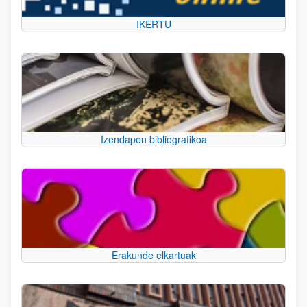
IKERTU
Izendapen bibliografikoa
Erakunde elkartuak