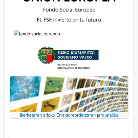
Ikerketaren arloko Errektoreordetzaren jardunaldia