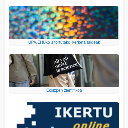
UPV/EHUko aitortutako ikerketa taldeak
Ekoizpen zientifikoa