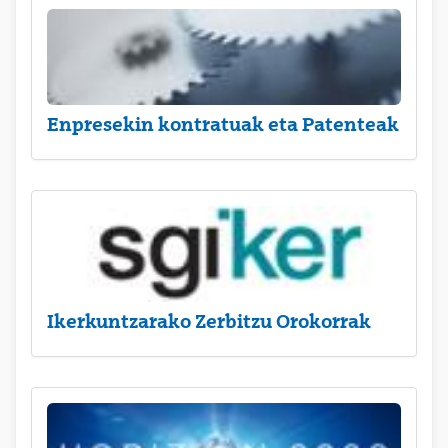
Enpresekin kontratuak eta Patenteak
Ikerkuntzarako Zerbitzu Orokorrak