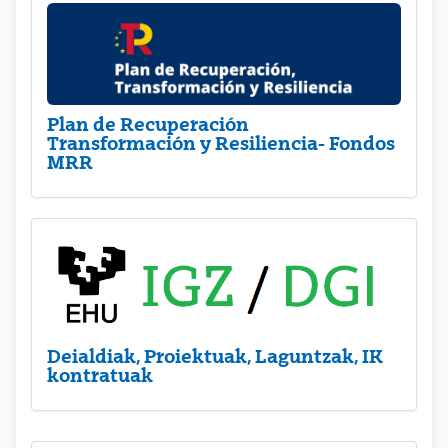
Plan de Recuperación
Transformación y Resiliencia- Fondos
MRR
Deialdiak, Proiektuak, Laguntzak, IK
kontratuak