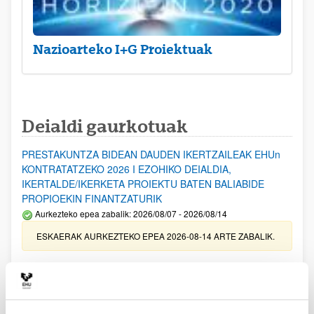
Nazioarteko I+G Proiektuak
Deialdi gaurkotuak
PRESTAKUNTZA BIDEAN DAUDEN IKERTZAILEAK EHUn
KONTRATATZEKO 2026 I EZOHIKO DEIALDIA,
IKERTALDE/IKERKETA PROIEKTU BATEN BALIABIDE
PROPIOEKIN FINANTZATURIK
Aurkezteko epea zabalik: 2026/08/07 - 2026/08/14
ESKAERAK AURKEZTEKO EPEA 2026-08-14 ARTE ZABALIK.
UPV/EHUn Azpiegitura Zientifikoa eta Funts Bibliografikoak
erosi eta berritzeko laguntzak 2026
Izapide irekia