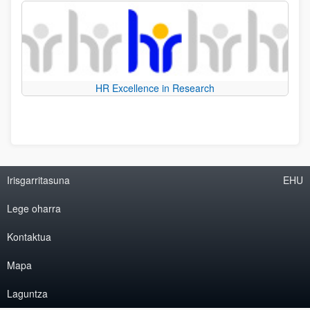
HR Excellence in Research
Irisgarritasuna
EHU
Lege oharra
Kontaktua
Mapa
Laguntza