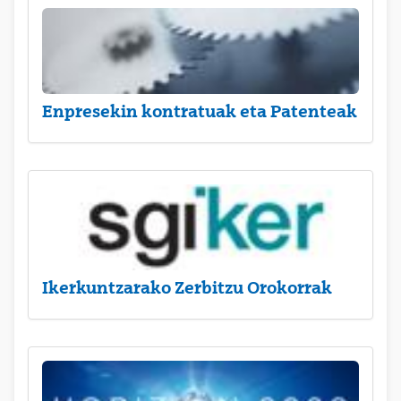
Enpresekin kontratuak eta Patenteak
Ikerkuntzarako Zerbitzu Orokorrak