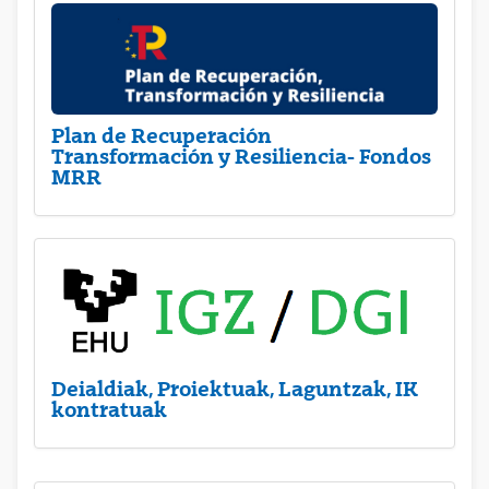
Plan de Recuperación
Transformación y Resiliencia- Fondos
MRR
Deialdiak, Proiektuak, Laguntzak, IK
kontratuak