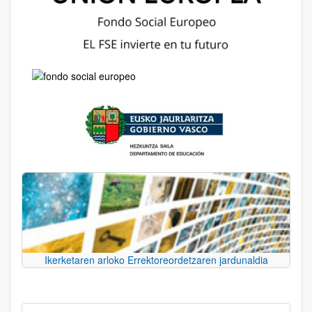
Ikerketaren arloko Errektoreordetzaren jardunaldia