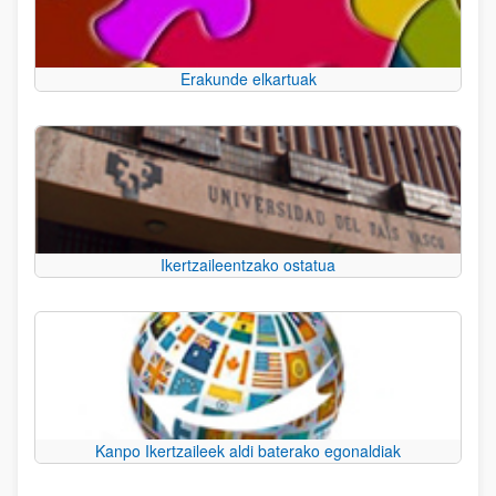
Erakunde elkartuak
Ikertzaileentzako ostatua
Kanpo Ikertzaileek aldi baterako egonaldiak