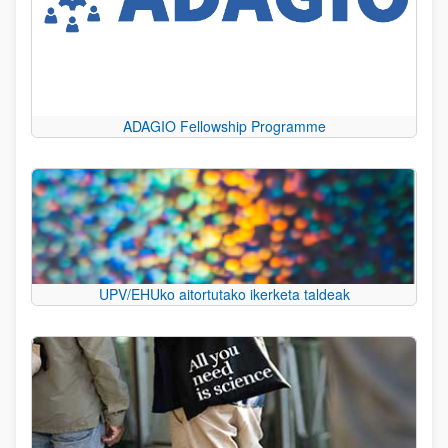
ADAGIO Fellowship Programme
UPV/EHUko aitortutako ikerketa taldeak