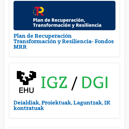
Plan de Recuperación
Transformación y Resiliencia- Fondos
MRR
Deialdiak, Proiektuak, Laguntzak, IK
kontratuak