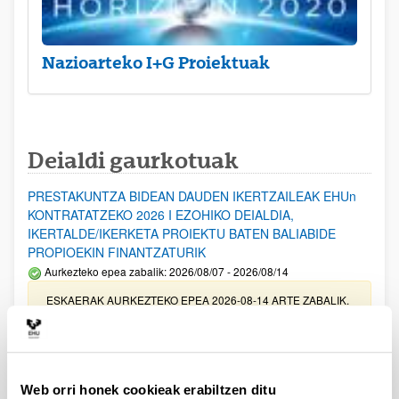
Nazioarteko I+G Proiektuak
Deialdi gaurkotuak
PRESTAKUNTZA BIDEAN DAUDEN IKERTZAILEAK EHUn
KONTRATATZEKO 2026 I EZOHIKO DEIALDIA,
IKERTALDE/IKERKETA PROIEKTU BATEN BALIABIDE
PROPIOEKIN FINANTZATURIK
Aurkezteko epea zabalik: 2026/08/07 - 2026/08/14
ESKAERAK AURKEZTEKO EPEA 2026-08-14 ARTE ZABALIK.
UPV/EHUn Azpiegitura Zientifikoa eta Funts Bibliografikoak
erosi eta berritzeko laguntzak 2026
Izapide irekia
Web orri honek cookieak erabiltzen ditu