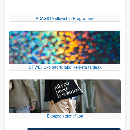
ADAGIO Fellowship Programme
UPV/EHUko aitortutako ikerketa taldeak
Ekoizpen zientifikoa