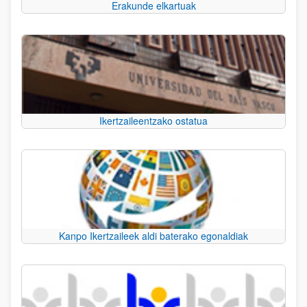
Erakunde elkartuak
Ikertzaileentzako ostatua
Kanpo Ikertzaileek aldi baterako egonaldiak