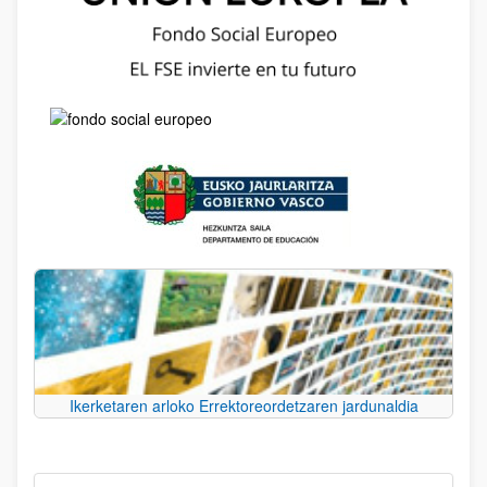
Ikerketaren arloko Errektoreordetzaren jardunaldia