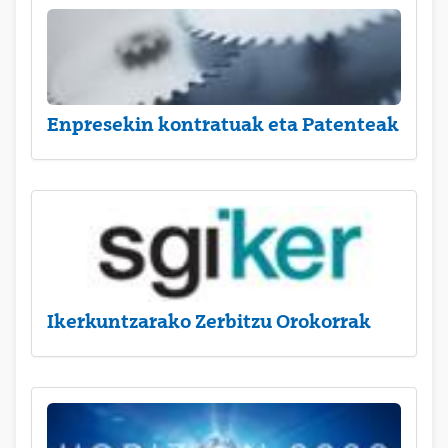
Enpresekin kontratuak eta Patenteak
Ikerkuntzarako Zerbitzu Orokorrak