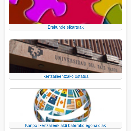
Erakunde elkartuak
Ikertzaileentzako ostatua
Kanpo Ikertzaileek aldi baterako egonaldiak