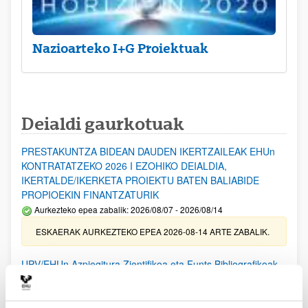
Nazioarteko I+G Proiektuak
Deialdi gaurkotuak
PRESTAKUNTZA BIDEAN DAUDEN IKERTZAILEAK EHUn
KONTRATATZEKO 2026 I EZOHIKO DEIALDIA,
IKERTALDE/IKERKETA PROIEKTU BATEN BALIABIDE
PROPIOEKIN FINANTZATURIK
Aurkezteko epea zabalik: 2026/08/07 - 2026/08/14
ESKAERAK AURKEZTEKO EPEA 2026-08-14 ARTE ZABALIK.
UPV/EHUn Azpiegitura Zientifikoa eta Funts Bibliografikoak
erosi eta berritzeko laguntzak 2026
Izapide irekia