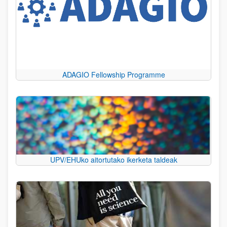
ADAGIO Fellowship Programme
UPV/EHUko aitortutako ikerketa taldeak