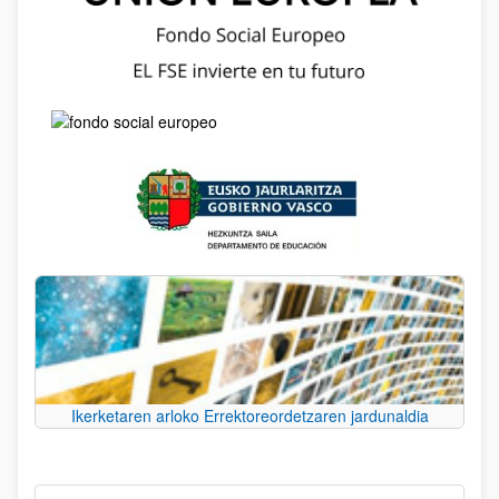
Ikerketaren arloko Errektoreordetzaren jardunaldia