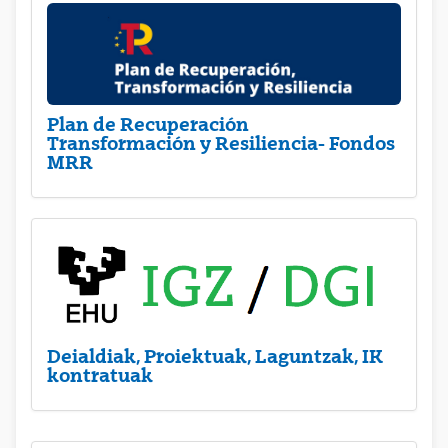
Plan de Recuperación
Transformación y Resiliencia- Fondos
MRR
Deialdiak, Proiektuak, Laguntzak, IK
kontratuak