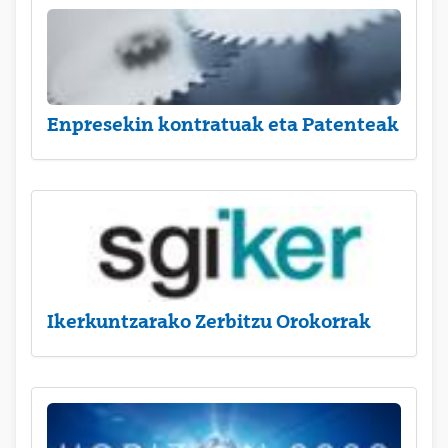
Enpresekin kontratuak eta Patenteak
Ikerkuntzarako Zerbitzu Orokorrak