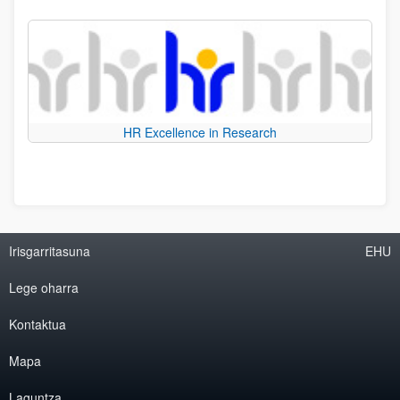
HR Excellence in Research
Irisgarritasuna
EHU
Lege oharra
Kontaktua
Mapa
Laguntza