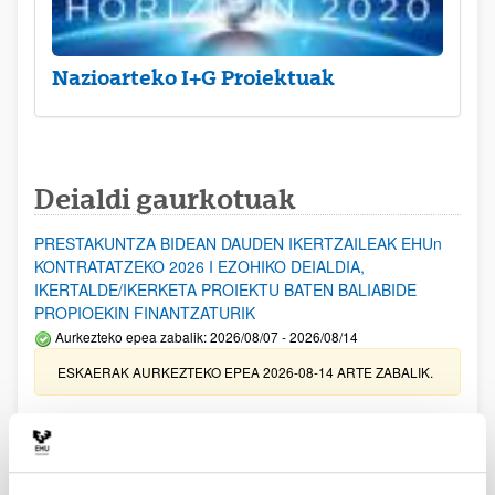
Nazioarteko I+G Proiektuak
Deialdi gaurkotuak
PRESTAKUNTZA BIDEAN DAUDEN IKERTZAILEAK EHUn
KONTRATATZEKO 2026 I EZOHIKO DEIALDIA,
IKERTALDE/IKERKETA PROIEKTU BATEN BALIABIDE
PROPIOEKIN FINANTZATURIK
Aurkezteko epea zabalik: 2026/08/07 - 2026/08/14
ESKAERAK AURKEZTEKO EPEA 2026-08-14 ARTE ZABALIK.
UPV/EHUn Azpiegitura Zientifikoa eta Funts Bibliografikoak
erosi eta berritzeko laguntzak 2026
Izapide irekia