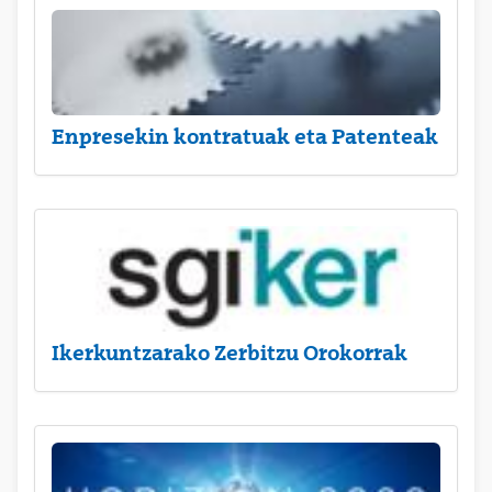
Enpresekin kontratuak eta Patenteak
Ikerkuntzarako Zerbitzu Orokorrak