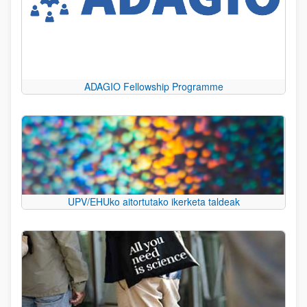
ADAGIO Fellowship Programme
UPV/EHUko aitortutako ikerketa taldeak