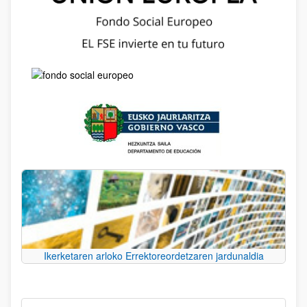
Ikerketaren arloko Errektoreordetzaren jardunaldia