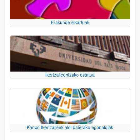
Erakunde elkartuak
Ikertzaileentzako ostatua
Kanpo Ikertzaileek aldi baterako egonaldiak