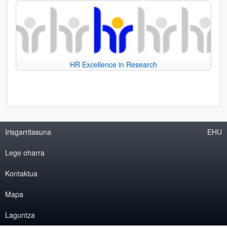
HR Excellence in Research
Irisgarritasuna
EHU
Lege oharra
Kontaktua
Mapa
Laguntza