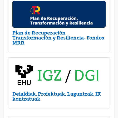
Plan de Recuperación
Transformación y Resiliencia- Fondos
MRR
Deialdiak, Proiektuak, Laguntzak, IK
kontratuak