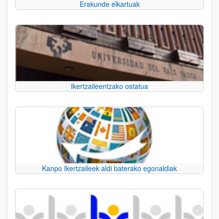
Erakunde elkartuak
Ikertzaileentzako ostatua
Kanpo Ikertzaileek aldi baterako egonaldiak