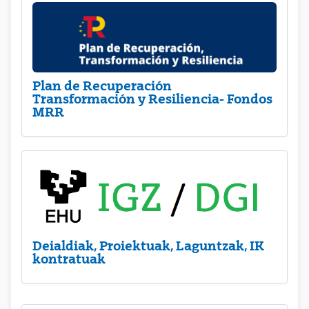
Plan de Recuperación
Transformación y Resiliencia- Fondos
MRR
Deialdiak, Proiektuak, Laguntzak, IK
kontratuak