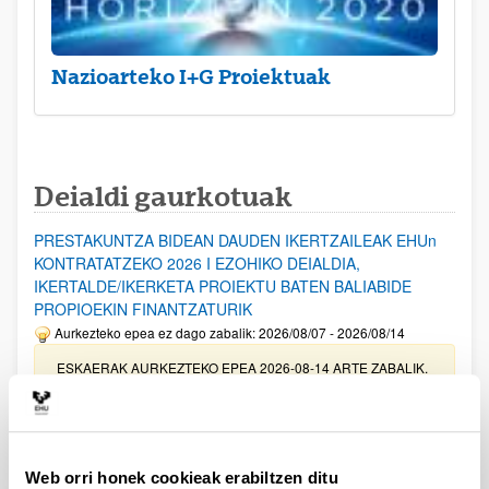
Nazioarteko I+G Proiektuak
Deialdi gaurkotuak
PRESTAKUNTZA BIDEAN DAUDEN IKERTZAILEAK EHUn
KONTRATATZEKO 2026 I EZOHIKO DEIALDIA,
IKERTALDE/IKERKETA PROIEKTU BATEN BALIABIDE
PROPIOEKIN FINANTZATURIK
Aurkezteko epea ez dago zabalik: 2026/08/07 - 2026/08/14
ESKAERAK AURKEZTEKO EPEA 2026-08-14 ARTE ZABALIK.
UPV/EHUn Azpiegitura Zientifikoa eta Funts Bibliografikoak
erosi eta berritzeko laguntzak 2026
Izapide irekia
Web orri honek cookieak erabiltzen ditu