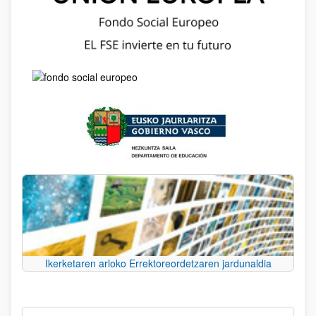
Ikerketaren arloko Errektoreordetzaren jardunaldia