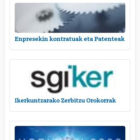
Enpresekin kontratuak eta Patenteak
Ikerkuntzarako Zerbitzu Orokorrak