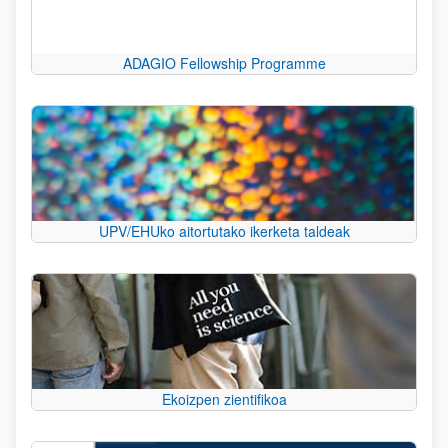
ADAGIO Fellowship Programme
UPV/EHUko aitortutako ikerketa taldeak
Ekoizpen zientifikoa