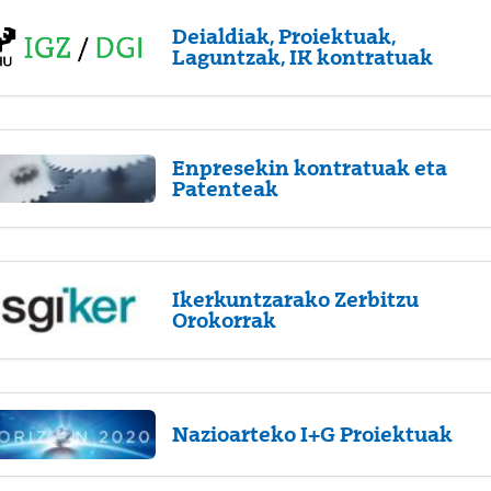
Deialdiak, Proiektuak,
Laguntzak, IK kontratuak
Enpresekin kontratuak eta
Patenteak
Ikerkuntzarako Zerbitzu
Orokorrak
Nazioarteko I+G Proiektuak