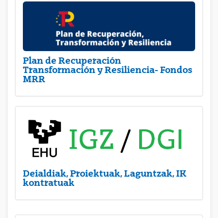
Plan de Recuperación
Transformación y Resiliencia- Fondos
MRR
Deialdiak, Proiektuak, Laguntzak, IK
kontratuak