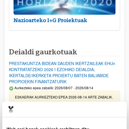
Nazioarteko I+G Proiektuak
Deialdi gaurkotuak
PRESTAKUNTZA BIDEAN DAUDEN IKERTZAILEAK EHUn
KONTRATATZEKO 2026 I EZOHIKO DEIALDIA,
IKERTALDE/IKERKETA PROIEKTU BATEN BALIABIDE
PROPIOEKIN FINANTZATURIK
Aurkezteko epea zabalik: 2026/08/07 - 2026/08/14
ESKAERAK AURKEZTEKO EPEA 2026-08-14 ARTE ZABALIK.
UPV/EHUn Azpiegitura Zientifikoa eta Funts Bibliografikoak
erosi eta berritzeko laguntzak 2026
Izapide irekia