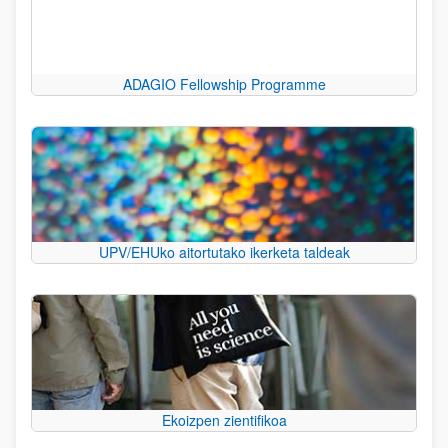
ADAGIO Fellowship Programme
UPV/EHUko aitortutako ikerketa taldeak
Ekoizpen zientifikoa