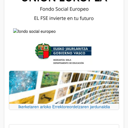
Ikerketaren arloko Errektoreordetzaren jardunaldia