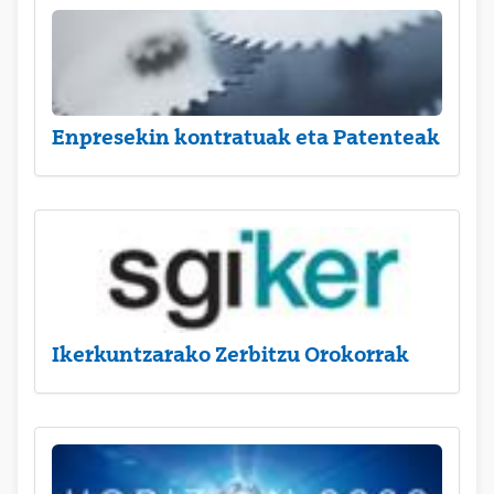
Enpresekin kontratuak eta Patenteak
Ikerkuntzarako Zerbitzu Orokorrak