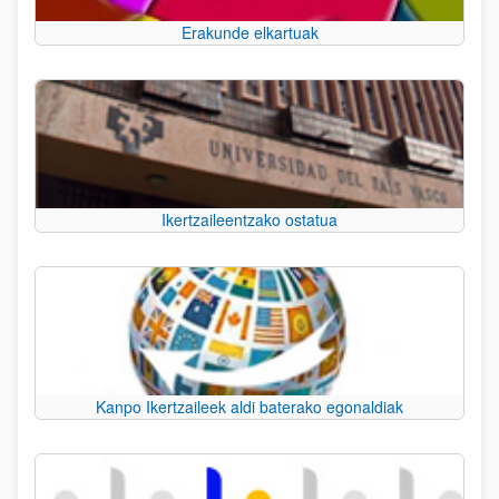
Erakunde elkartuak
Ikertzaileentzako ostatua
Kanpo Ikertzaileek aldi baterako egonaldiak