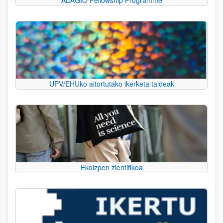
UPV/EHUko aitortutako ikerketa taldeak
Ekoizpen zientifikoa