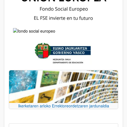
Ikerketaren arloko Errektoreordetzaren jardunaldia