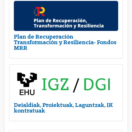
Plan de Recuperación
Transformación y Resiliencia- Fondos
MRR
Deialdiak, Proiektuak, Laguntzak, IK
kontratuak