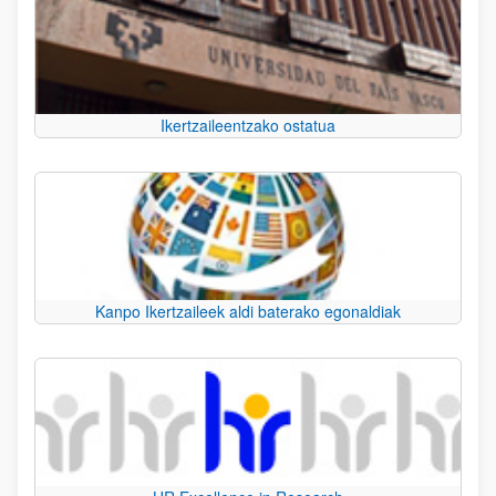
Ikertzaileentzako ostatua
Kanpo Ikertzaileek aldi baterako egonaldiak