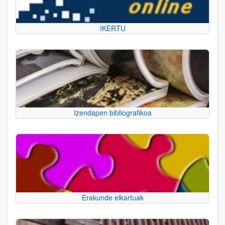
IKERTU
Izendapen bibliografikoa
Erakunde elkartuak