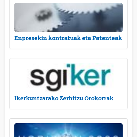
Enpresekin kontratuak eta Patenteak
Ikerkuntzarako Zerbitzu Orokorrak