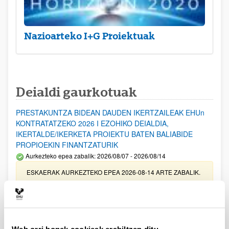
Nazioarteko I+G Proiektuak
Deialdi gaurkotuak
PRESTAKUNTZA BIDEAN DAUDEN IKERTZAILEAK EHUn
KONTRATATZEKO 2026 I EZOHIKO DEIALDIA,
IKERTALDE/IKERKETA PROIEKTU BATEN BALIABIDE
PROPIOEKIN FINANTZATURIK
Aurkezteko epea zabalik: 2026/08/07 - 2026/08/14
ESKAERAK AURKEZTEKO EPEA 2026-08-14 ARTE ZABALIK.
UPV/EHUn Azpiegitura Zientifikoa eta Funts Bibliografikoak
erosi eta berritzeko laguntzak 2026
Izapide irekia