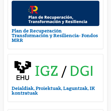
Plan de Recuperación
Transformación y Resiliencia- Fondos
MRR
Deialdiak, Proiektuak, Laguntzak, IK
kontratuak