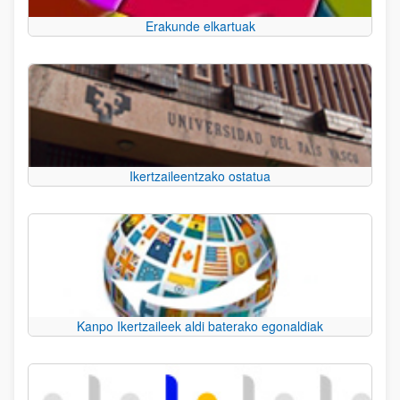
Erakunde elkartuak
Ikertzaileentzako ostatua
Kanpo Ikertzaileek aldi baterako egonaldiak