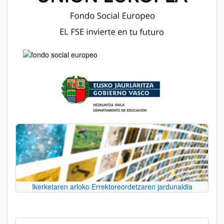
Ikerketaren arloko Errektoreordetzaren jardunaldia