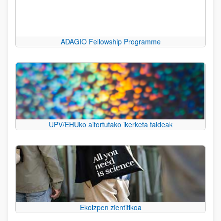
ADAGIO Fellowship Programme
UPV/EHUko aitortutako ikerketa taldeak
Ekoizpen zientifikoa