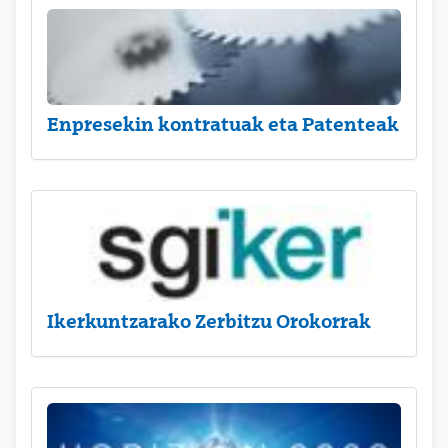
Enpresekin kontratuak eta Patenteak
Ikerkuntzarako Zerbitzu Orokorrak