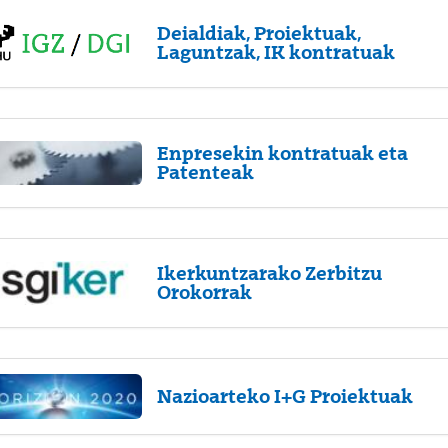
Deialdiak, Proiektuak,
Laguntzak, IK kontratuak
Enpresekin kontratuak eta
Patenteak
Ikerkuntzarako Zerbitzu
Orokorrak
Nazioarteko I+G Proiektuak