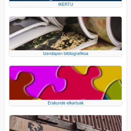
IKERTU
Izendapen bibliografikoa
Erakunde elkartuak