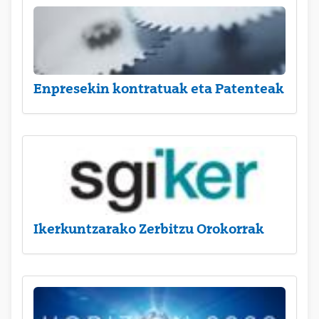
Enpresekin kontratuak eta Patenteak
Ikerkuntzarako Zerbitzu Orokorrak