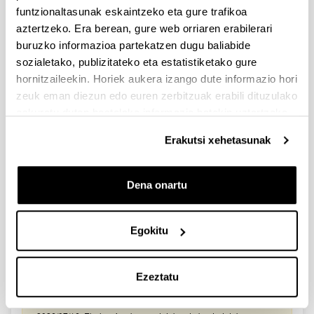
2026/03/25. Onartutako eta baztertutako eskabideen behin-
funtzionaltasunak eskaintzeko eta gure trafikoa
behineko zerrendako akatsen zuzenketa - 2026/03/23-
aztertzeko. Era berean, gure web orriaren erabilerari
Onartuak izan diren eta akatsen bat zuzendu behar duten
eskaeren behin-behineko zerrenda. Alegazioak aurkezteko
buruzko informazioa partekatzen dugu baliabide
epea: 2026/03/24tik 2026/04/09rarte. (biak barne)
sozialetako, publizitateko eta estatistiketako gure
hornitzaileekin. Horiek aukera izango dute informazio hori
Zientzia, Teknologia eta Berrikuntza arloetako kultura
zeuk eman diezun edo euren zerbitzuak erabili dituzulako
sustatzeko laguntzen deialdia (FECYT) 2026
eskuratu duten bestelako informazio batekin uztartzeko.
Aurkezteko epea zabalik: 2026/07/01 - 2026/09/16 13:00
Erakutsi xehetasunak
Dokumentazioa bidaltzeko barne-epea: bakarkako
proposamenak 2026/09/14 –proposamen koordinatuak:
2026/09/11
Dena onartu
FUNDACION LA CAIXA JUNIOR LEADER RETAINING
PROGRAMME 2027
Izapide irekia
Egokitu
IKERTZAILE DOKTOREAK UPV/EHUn KONTRATATZEKO
DEIALDIA (2026)
Ezeztatu
Izapide irekia (Eskaerak aurkezteko epea: 2026/06/03 - 2026/06/25
23:59)