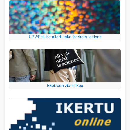
UPV/EHUko aitortutako ikerketa taldeak
Ekoizpen zientifikoa