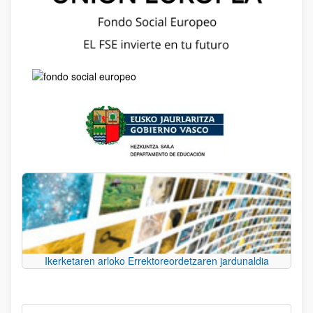
Ikerketaren arloko Errektoreordetzaren jardunaldia