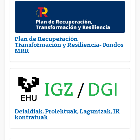
Plan de Recuperación
Transformación y Resiliencia- Fondos
MRR
Deialdiak, Proiektuak, Laguntzak, IK
kontratuak