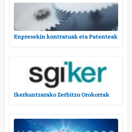
Enpresekin kontratuak eta Patenteak
Ikerkuntzarako Zerbitzu Orokorrak