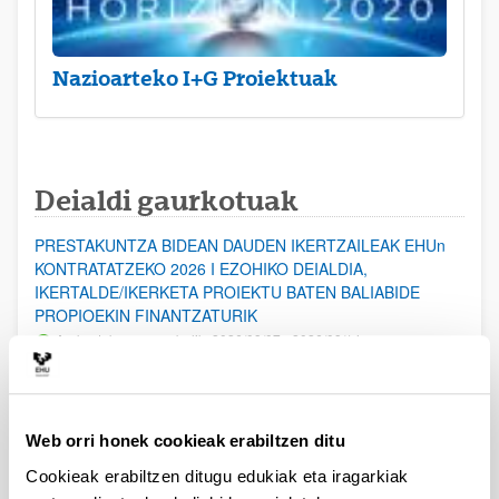
Nazioarteko I+G Proiektuak
Deialdi gaurkotuak
PRESTAKUNTZA BIDEAN DAUDEN IKERTZAILEAK EHUn
KONTRATATZEKO 2026 I EZOHIKO DEIALDIA,
IKERTALDE/IKERKETA PROIEKTU BATEN BALIABIDE
PROPIOEKIN FINANTZATURIK
Aurkezteko epea zabalik: 2026/08/07 - 2026/08/14
ESKAERAK AURKEZTEKO EPEA 2026-08-14 ARTE ZABALIK.
UPV/EHUn Azpiegitura Zientifikoa eta Funts Bibliografikoak
Web orri honek cookieak erabiltzen ditu
erosi eta berritzeko laguntzak 2026
Izapide irekia
Cookieak erabiltzen ditugu edukiak eta iragarkiak