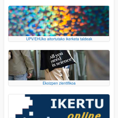
UPV/EHUko aitortutako ikerketa taldeak
Ekoizpen zientifikoa