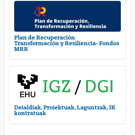
Plan de Recuperación
Transformación y Resiliencia- Fondos
MRR
Deialdiak, Proiektuak, Laguntzak, IK
kontratuak