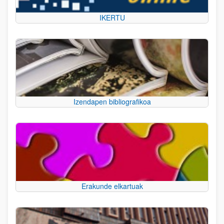
IKERTU
Izendapen bibliografikoa
Erakunde elkartuak