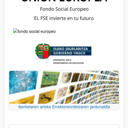
Ikerketaren arloko Errektoreordetzaren jardunaldia