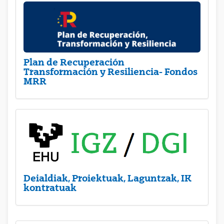
Plan de Recuperación
Transformación y Resiliencia- Fondos
MRR
Deialdiak, Proiektuak, Laguntzak, IK
kontratuak