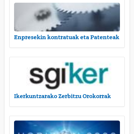
Enpresekin kontratuak eta Patenteak
Ikerkuntzarako Zerbitzu Orokorrak