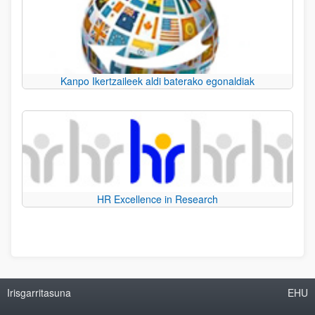
Kanpo Ikertzaileek aldi baterako egonaldiak
HR Excellence in Research
Irisgarritasuna
EHU