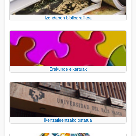
Izendapen bibliografikoa
Erakunde elkartuak
Ikertzaileentzako ostatua