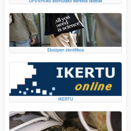
UPV/EHUko aitortutako ikerketa taldeak
Ekoizpen zientifikoa
IKERTU