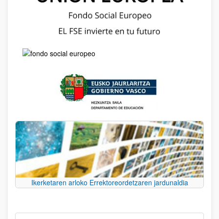
Ikerketaren arloko Errektoreordetzaren jardunaldia