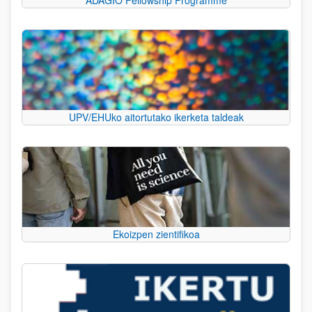
UPV/EHUko aitortutako ikerketa taldeak
Ekoizpen zientifikoa