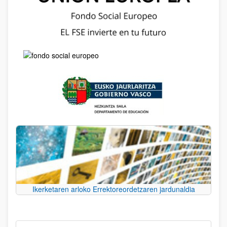
Ikerketaren arloko Errektoreordetzaren jardunaldia