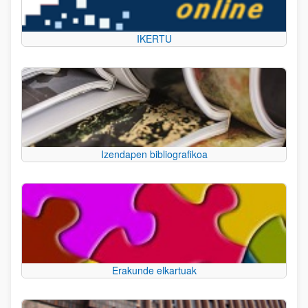
IKERTU
Izendapen bibliografikoa
Erakunde elkartuak