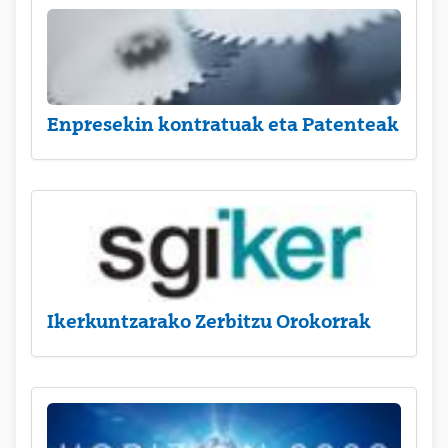
Enpresekin kontratuak eta Patenteak
Ikerkuntzarako Zerbitzu Orokorrak