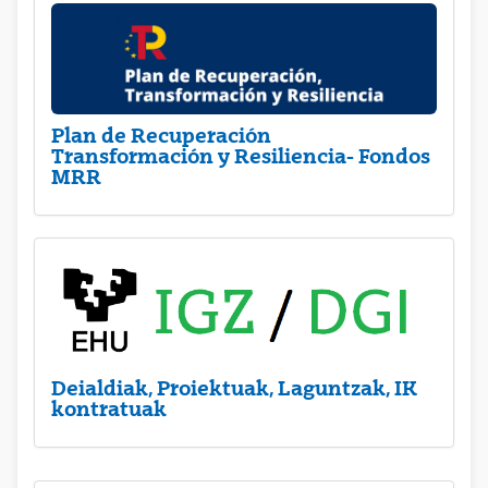
Plan de Recuperación
Transformación y Resiliencia- Fondos
MRR
Deialdiak, Proiektuak, Laguntzak, IK
kontratuak