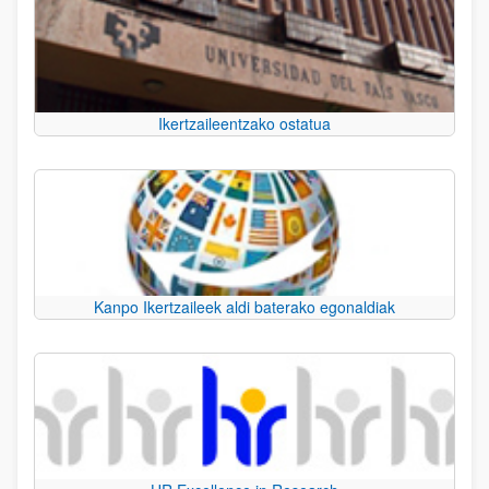
Ikertzaileentzako ostatua
Kanpo Ikertzaileek aldi baterako egonaldiak