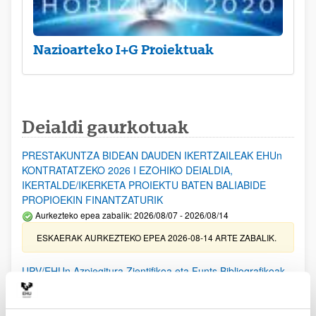
Nazioarteko I+G Proiektuak
Deialdi gaurkotuak
PRESTAKUNTZA BIDEAN DAUDEN IKERTZAILEAK EHUn
KONTRATATZEKO 2026 I EZOHIKO DEIALDIA,
IKERTALDE/IKERKETA PROIEKTU BATEN BALIABIDE
PROPIOEKIN FINANTZATURIK
Aurkezteko epea zabalik: 2026/08/07 - 2026/08/14
ESKAERAK AURKEZTEKO EPEA 2026-08-14 ARTE ZABALIK.
UPV/EHUn Azpiegitura Zientifikoa eta Funts Bibliografikoak
erosi eta berritzeko laguntzak 2026
Izapide irekia