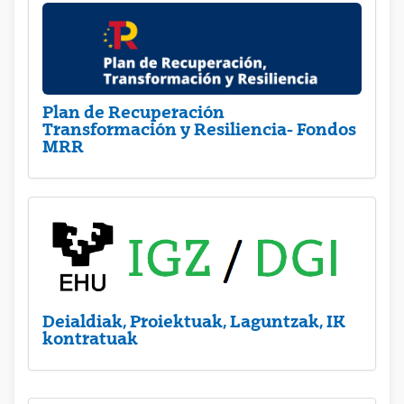
Plan de Recuperación
Transformación y Resiliencia- Fondos
MRR
Deialdiak, Proiektuak, Laguntzak, IK
kontratuak