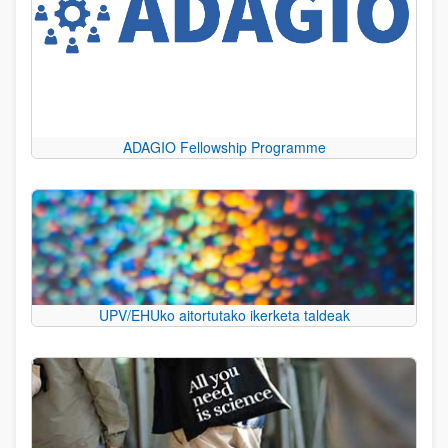
ADAGIO Fellowship Programme
UPV/EHUko aitortutako ikerketa taldeak