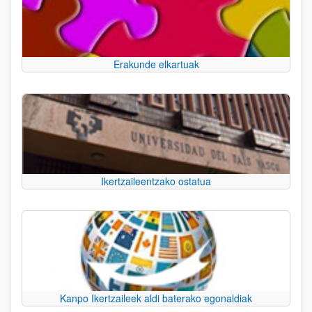
Erakunde elkartuak
Ikertzaileentzako ostatua
Kanpo Ikertzaileek aldi baterako egonaldiak