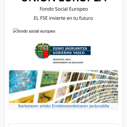
Ikerketaren arloko Errektoreordetzaren jardunaldia