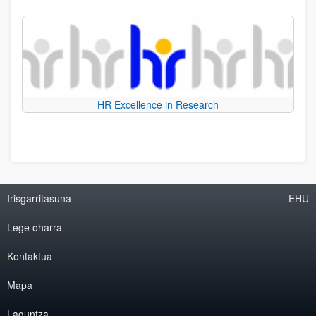
HR Excellence in Research
Irisgarritasuna
EHU
Lege oharra
Kontaktua
Mapa
Laguntza