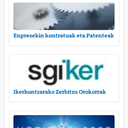
Enpresekin kontratuak eta Patenteak
Ikerkuntzarako Zerbitzu Orokorrak