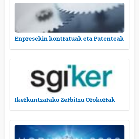
Enpresekin kontratuak eta Patenteak
Ikerkuntzarako Zerbitzu Orokorrak