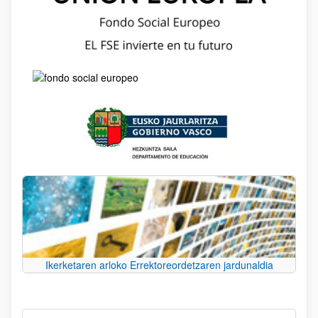
Ikerketaren arloko Errektoreordetzaren jardunaldia