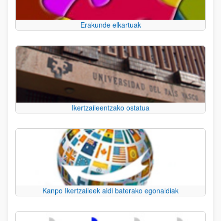
Erakunde elkartuak
Ikertzaileentzako ostatua
Kanpo Ikertzaileek aldi baterako egonaldiak