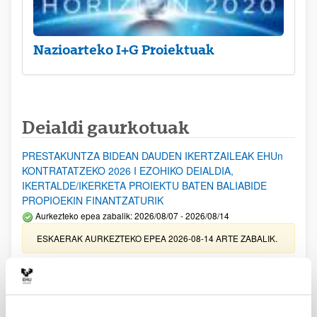
Nazioarteko I+G Proiektuak
Deialdi gaurkotuak
PRESTAKUNTZA BIDEAN DAUDEN IKERTZAILEAK EHUn
KONTRATATZEKO 2026 I EZOHIKO DEIALDIA,
IKERTALDE/IKERKETA PROIEKTU BATEN BALIABIDE
PROPIOEKIN FINANTZATURIK
Aurkezteko epea zabalik: 2026/08/07 - 2026/08/14
ESKAERAK AURKEZTEKO EPEA 2026-08-14 ARTE ZABALIK.
UPV/EHUn Azpiegitura Zientifikoa eta Funts Bibliografikoak
erosi eta berritzeko laguntzak 2026
Izapide irekia