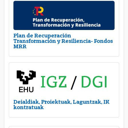
Plan de Recuperación
Transformación y Resiliencia- Fondos
MRR
Deialdiak, Proiektuak, Laguntzak, IK
kontratuak