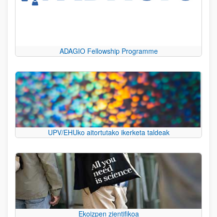
ADAGIO Fellowship Programme
UPV/EHUko aitortutako ikerketa taldeak
Ekoizpen zientifikoa