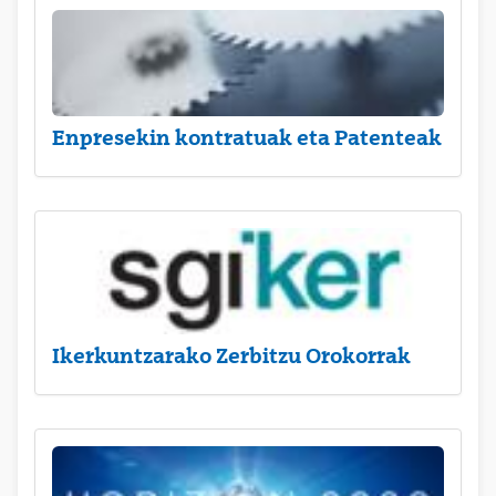
Enpresekin kontratuak eta Patenteak
Ikerkuntzarako Zerbitzu Orokorrak