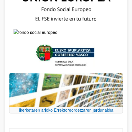
Ikerketaren arloko Errektoreordetzaren jardunaldia