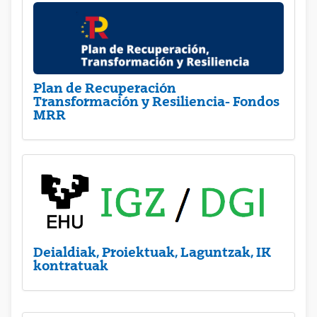
Plan de Recuperación
Transformación y Resiliencia- Fondos
MRR
Deialdiak, Proiektuak, Laguntzak, IK
kontratuak