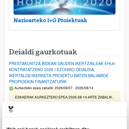
Nazioarteko I+G Proiektuak
Deialdi gaurkotuak
PRESTAKUNTZA BIDEAN DAUDEN IKERTZAILEAK EHUn
KONTRATATZEKO 2026 I EZOHIKO DEIALDIA,
IKERTALDE/IKERKETA PROIEKTU BATEN BALIABIDE
PROPIOEKIN FINANTZATURIK
Aurkezteko epea zabalik: 2026/08/07 - 2026/08/14
ESKAERAK AURKEZTEKO EPEA 2026-08-14 ARTE ZABALIK.
UPV/EHUn Azpiegitura Zientifikoa eta Funts Bibliografikoak
erosi eta berritzeko laguntzak 2026
Izapide irekia