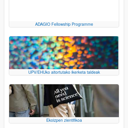
ADAGIO Fellowship Programme
UPV/EHUko aitortutako ikerketa taldeak
Ekoizpen zientifikoa