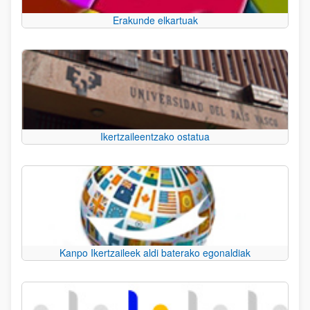
Erakunde elkartuak
Ikertzaileentzako ostatua
Kanpo Ikertzaileek aldi baterako egonaldiak