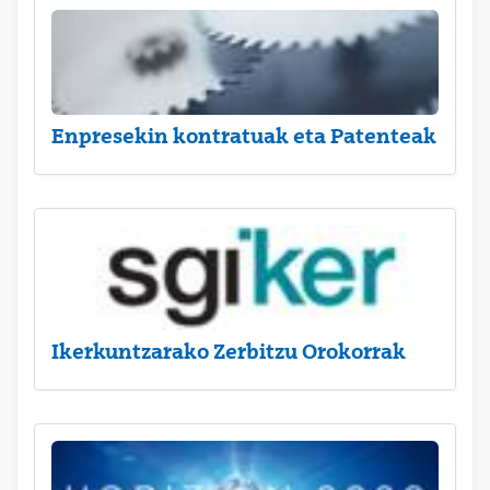
Enpresekin kontratuak eta Patenteak
Ikerkuntzarako Zerbitzu Orokorrak