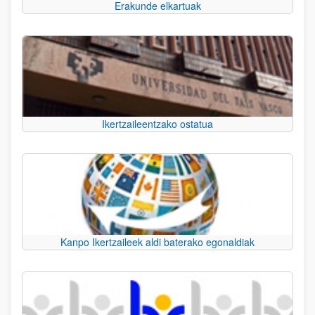
Erakunde elkartuak
Ikertzaileentzako ostatua
Kanpo Ikertzaileek aldi baterako egonaldiak