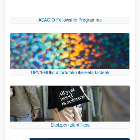
ADAGIO Fellowship Programme
UPV/EHUko aitortutako ikerketa taldeak
Ekoizpen zientifikoa