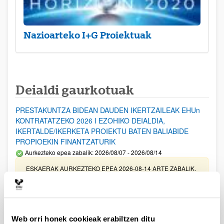
Nazioarteko I+G Proiektuak
Deialdi gaurkotuak
PRESTAKUNTZA BIDEAN DAUDEN IKERTZAILEAK EHUn
KONTRATATZEKO 2026 I EZOHIKO DEIALDIA,
IKERTALDE/IKERKETA PROIEKTU BATEN BALIABIDE
PROPIOEKIN FINANTZATURIK
Aurkezteko epea zabalik: 2026/08/07 - 2026/08/14
ESKAERAK AURKEZTEKO EPEA 2026-08-14 ARTE ZABALIK.
UPV/EHUn Azpiegitura Zientifikoa eta Funts Bibliografikoak
erosi eta berritzeko laguntzak 2026
Izapide irekia
Web orri honek cookieak erabiltzen ditu