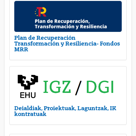
Plan de Recuperación
Transformación y Resiliencia- Fondos
MRR
Deialdiak, Proiektuak, Laguntzak, IK
kontratuak