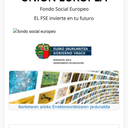
Ikerketaren arloko Errektoreordetzaren jardunaldia